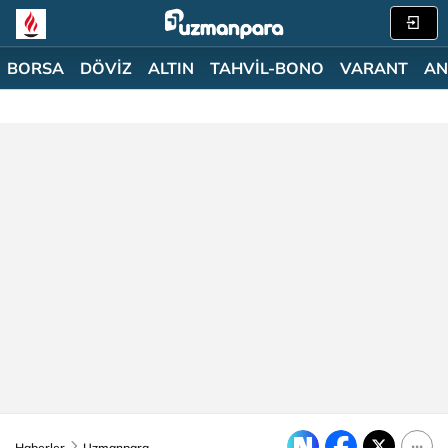
BORSA
DÖVİZ
ALTIN
TAHVİL-BONO
VARANT
AN
Haberler
Uzmanpara