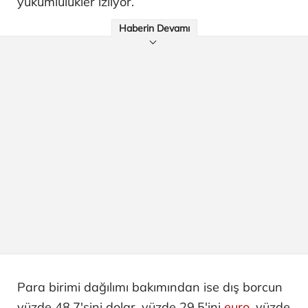
yükümlülükler izliyor.
Haberin Devamı
Para birimi dağılımı bakımından ise dış borcun
yüzde 48,7'sini dolar, yüzde 29,5'ini
euro
, yüzde