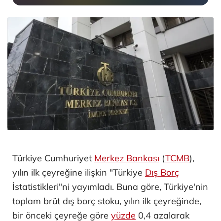
Türkiye Cumhuriyet
Merkez Bankası
(
TCMB
),
yılın ilk çeyreğine ilişkin "Türkiye
Dış Borç
İstatistikleri"ni yayımladı. Buna göre, Türkiye'nin
toplam brüt dış borç stoku, yılın ilk çeyreğinde,
bir önceki çeyreğe göre
yüzde
0,4 azalarak