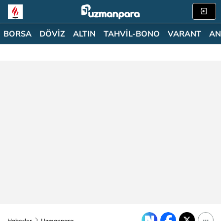
BORSA
DÖVİZ
ALTIN
TAHVİL-BONO
VARANT
AN
Haberler
Uzmanpara