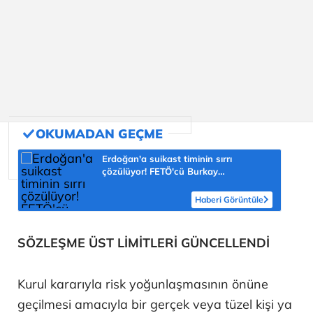
Erdoğan'a suikast timinin sırrı
çözülüyor! FETÖ'cü Burkay
Karatepe'nin itirafı ekipleri harekete
geçirdi
Haberi Görüntüle
SÖZLEŞME ÜST LİMİTLERİ GÜNCELLENDİ
Kurul kararıyla risk yoğunlaşmasının önüne
geçilmesi amacıyla bir gerçek veya tüzel kişi ya