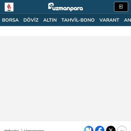
BORSA
DÖVİZ
ALTIN
TAHVİL-BONO
VARANT
AN
Haberler
Uzmanpara