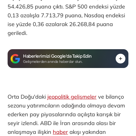
54.426,85 puana çıktı. S&P 500 endeksi yüzde
0,13 azalışla 7.713,79 puana, Nasdaq endeksi
ise yüzde 0,36 azalarak 26.268,84 puana
geriledi.
Haberlerimizi Google'da Takip Edin
Gelişmelerden anında haberdar olun.
Orta Doğu'daki
jeopolitik gelişmeler
ve bilanço
sezonu yatırımcıların odağında olmaya devam
ederken pay piyasalarında açılışta karışık bir
seyir izlendi. ABD ile İran arasında olası bir
anlaşmaya ilişkin
haber
akışı yakından