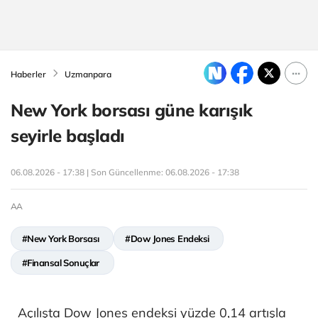
Haberler
Uzmanpara
New York borsası güne karışık
seyirle başladı
06.08.2026 - 17:38 | Son Güncellenme:
06.08.2026 - 17:38
AA
#New York Borsası
#Dow Jones Endeksi
#Finansal Sonuçlar
Açılışta Dow Jones endeksi yüzde 0,14 artışla