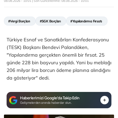
08.08.2026 - 10:01 | Son Güncellenme:
08.08.2026 - 10:01
#Vergi Borçları
#SGK Borçları
#Yapılandırma Fırsatı
Türkiye Esnaf ve Sanatkârları Konfederasyonu
(TESK) Başkanı Bendevi Palandöken,
"Yapılandırma gerçekten önemli bir fırsat. 25
günde 228 bin başvuru yapıldı. Yani bu meblağı
206 milyar lira borcun ödeme planına alındığını
da gösteriyor" dedi.
Haberlerimizi Google'da Takip Edin
Gelişmelerden anında haberdar olun.