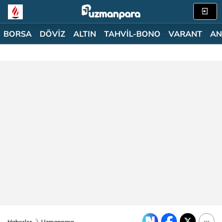
BORSA
DÖVİZ
ALTIN
TAHVİL-BONO
VARANT
AN
Haberler
Uzmanpara