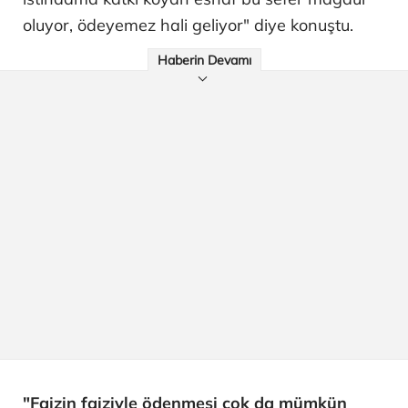
oluyor, ödeyemez hali geliyor" diye konuştu.
Haberin Devamı
"Faizin faiziyle ödenmesi çok da mümkün