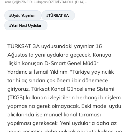
İrem Çağla ZİNCİRLİ-Ulaşcan ÖZER/İSTANBUL (DHA) -
#Uydu Yayınları
#TÜRSAT 3A
#Yeni Nesil Uydular
TÜRKSAT 3A uydusundaki yayınlar 16
Ağustos'ta yeni uydulara geçecek. Konuya
ilişkin konuşan D-Smart Genel Müdür
Yardımcısı İsmail Yıldırım, "Türkiye yayıncılık
tarihi açısından çok önemli bir dönemece
giriyoruz. Türksat Kanal Güncelleme Sistemi
(TKGS) kullanan izleyicilerin herhangi bir işlem
yapmasına gerek olmayacak. Eski model uydu
alıcılarında ise manuel kanal taraması
yapılması gerekecek. Yeni uydularla daha az
yayın kesintisi, daha yüksek görüntü kalitesi ve