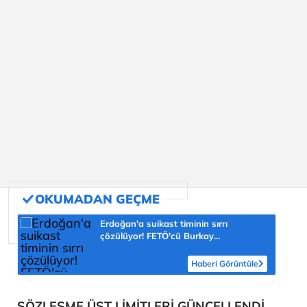
Erdoğan'a suikast timinin sırrı
çözülüyor! FETÖ'cü Burkay
Karatepe'nin itirafı ekipleri harekete
geçirdi
Haberi Görüntüle
SÖZLEŞME ÜST LİMİTLERİ GÜNCELLENDİ