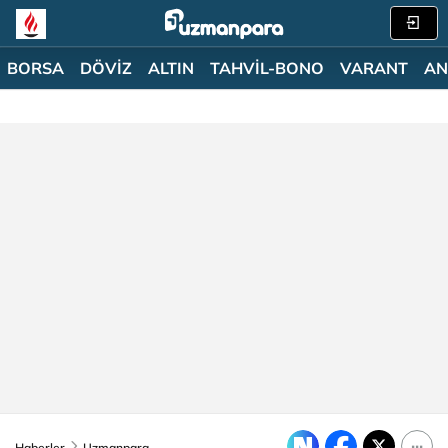
BORSA
DÖVİZ
ALTIN
TAHVİL-BONO
VARANT
AN
Haberler
Uzmanpara