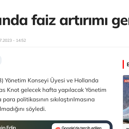
da faiz artırımı ger
7.2023 - 14:52
) Yönetim Konseyi Üyesi ve Hollanda
s Knot gelecek hafta yapılacak Yönetim
para politikasının sıkılaştırılmasına
madığını söyledi.
ip Edin
Google'da tercih edilen