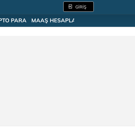
GİRİŞ
PTO PARA
MAAŞ HESAPLAMA
SÖZLÜK