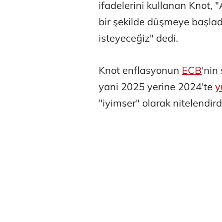
ifadelerini kullanan Knot,
bir şekilde düşmeye başlad
isteyeceğiz" dedi.
Knot enflasyonun
ECB
'nin
Tunca Beng
yani 2025 yerine 2024'te
y
"iyimser" olarak nitelendird
Ali Eyüboğl
Deniz Kilisli
Hürmüz formü