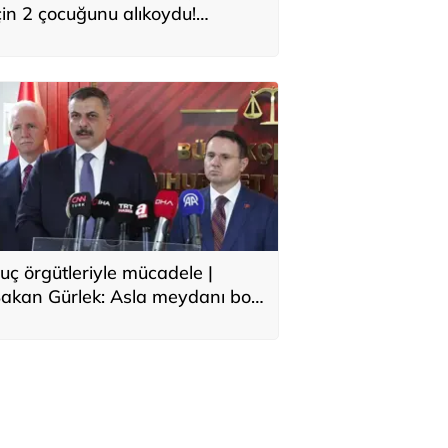
çin 2 çocuğunu alıkoydu!
özaltına alındı
uç örgütleriyle mücadele |
akan Gürlek: Asla meydanı boş
anmayın, yeni bir boyuta
eçeceğiz