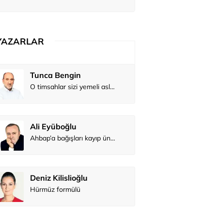
YAZARLAR
Tunca Bengin
O timsahlar sizi yemeli aslında!...
Ali Eyüboğlu
Ahbap’a bağışları kayıp ünlüler var
Deniz Kilislioğlu
Hürmüz formülü