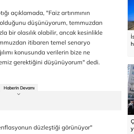
ığı açıklamada, "Faiz artırımının
uk olduğunu düşünüyorum, temmuzdan
la bir olasılık olabilir, ancak kesinlikle
İ
Temmuzdan itibaren temel senaryo
h
ğılımı konusunda verilerin bize ne
ememiz gerektiğini düşünüyorum" dedi.
Haberin Devamı
Ç
nflasyonun düzleştiği görünüyor"
y