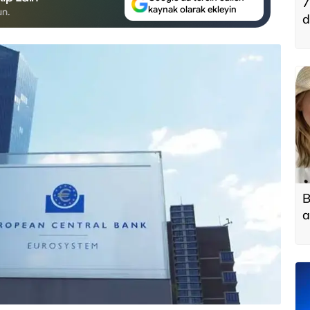
7
kaynak olarak ekleyin
un.
d
B
a