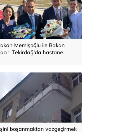
akan Memişoğlu ile Bakan
acır, Tekirdağ'da hastane
çılışına katıldı
şini boşanmaktan vazgeçirmek