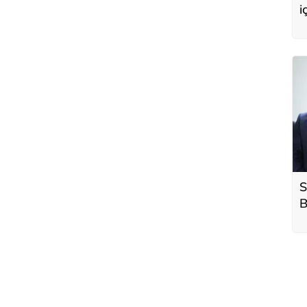
i
G
S
B
s
g