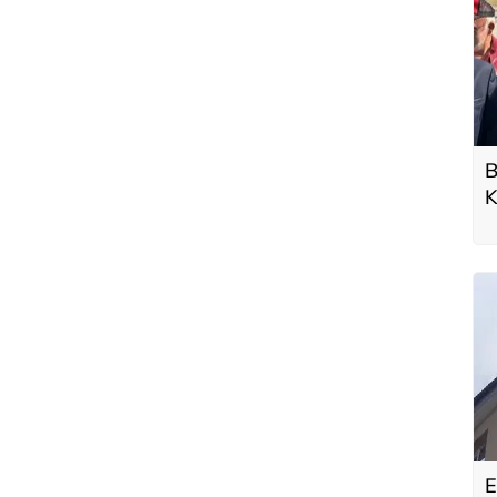
B
K
a
E