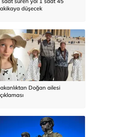
 saat süren yol 1 saat 45
akikaya düşecek
akanlıktan Doğan ailesi
çıklaması