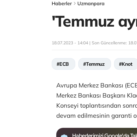
Haberler
Uzmanpara
'Temmuz ayın
18.07.2023 - 14:04 | Son Güncellenme:
18.0
#ECB
#Temmuz
#Knot
Avrupa Merkez Bankası (ECB
Merkez Bankası Başkanı Klaa
Konseyi toplantısından sonra 
devam edilmesinin garanti ol
Haberlerimizi Google'da Tak