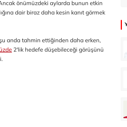
 "Ancak önümüzdeki aylarda bunun etkin
ığına dair biraz daha kesin kanıt görmek
 şu anda tahmin ettiğinden daha erken,
in
Tunca Bengin
üzde
2'lik hedefe düşebileceği görüşünü
O timsahlar sizi yemeli aslında!...
O timsahlar sizi yemeli aslında!...
i.
u
Ali Eyüboğlu
Ahbap’a bağışları kayıp ünlüler var
Ahbap’a bağışları kayıp ünlüler var
oğlu
Deniz Kilislioğlu
lü
Hürmüz formülü