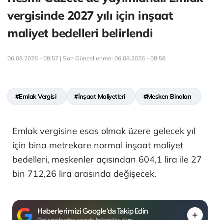
vergisinde 2027 yılı için inşaat
maliyet bedelleri belirlendi
06.08.2026 - 08:57 | Son Güncellenme:
06.08.2026 - 08:58
#Emlak Vergisi
#İnşaat Maliyetleri
#Mesken Binaları
Emlak vergisine esas olmak üzere gelecek yıl
için bina metrekare normal inşaat maliyet
bedelleri, meskenler açısından 604,1 lira ile 27
bin 712,26 lira arasında değişecek.
Haberlerimizi Google'da Takip Edin
Gelişmelerden anında haberdar olun.