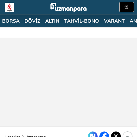
BORSA
DÖVİZ
ALTIN
TAHVİL-BONO
VARANT
AN
Haberler
Uzmanpara