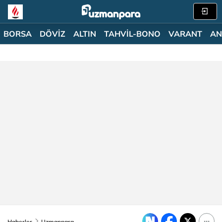
BORSA
DÖVİZ
ALTIN
TAHVİL-BONO
VARANT
AN
Haberler
Uzmanpara