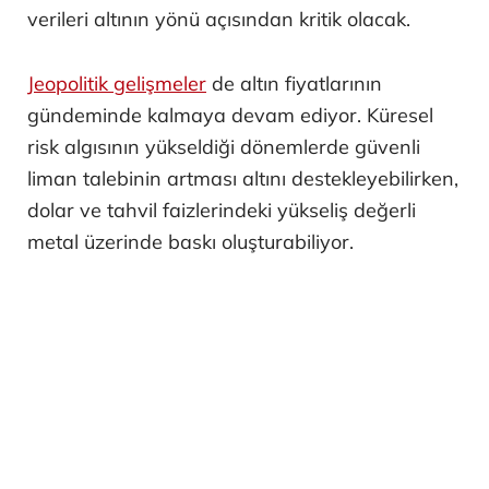
verileri altının yönü açısından kritik olacak.
Jeopolitik gelişmeler
de altın fiyatlarının
gündeminde kalmaya devam ediyor. Küresel
risk algısının yükseldiği dönemlerde güvenli
liman talebinin artması altını destekleyebilirken,
dolar ve tahvil faizlerindeki yükseliş değerli
metal üzerinde baskı oluşturabiliyor.
ABD istihdam verisinin ardından yüzde 3'ü
aşan yükselişle 4 bin 361 doların üzerine çıkan
ons altında yatırımcılar şimdi hareketin devam
edip etmeyeceğine odaklandı.