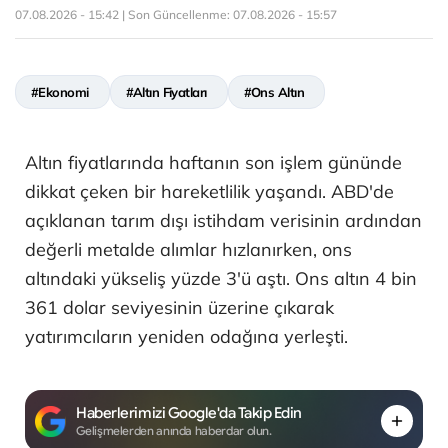
07.08.2026 - 15:42 | Son Güncellenme:
07.08.2026 - 15:57
#Ekonomi
#Altın Fiyatları
#Ons Altın
Altın fiyatlarında haftanın son işlem gününde
dikkat çeken bir hareketlilik yaşandı. ABD'de
açıklanan tarım dışı istihdam verisinin ardından
değerli metalde alımlar hızlanırken, ons
altındaki yükseliş yüzde 3'ü aştı. Ons altın 4 bin
361 dolar seviyesinin üzerine çıkarak
yatırımcıların yeniden odağına yerleşti.
Haberlerimizi Google'da Takip Edin
Gelişmelerden anında haberdar olun.