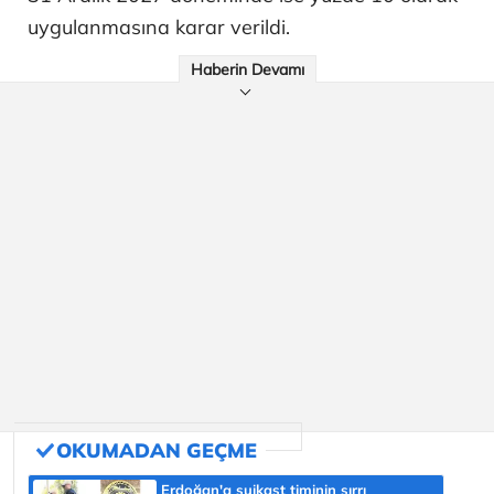
uygulanmasına karar verildi.
Haberin Devamı
Erdoğan'a suikast timinin sırrı