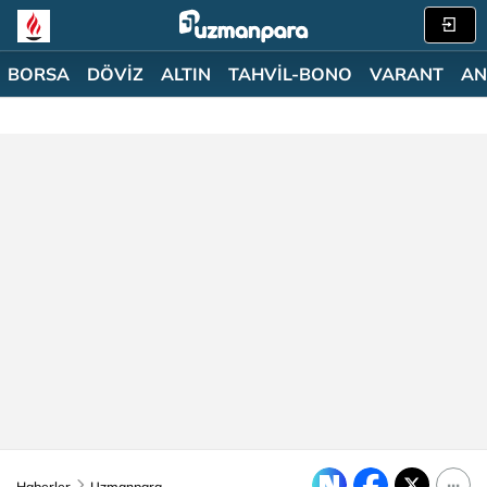
BORSA
DÖVİZ
ALTIN
TAHVİL-BONO
VARANT
AN
Haberler
Uzmanpara