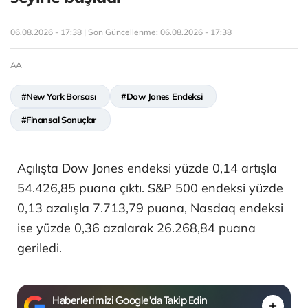
06.08.2026 - 17:38 | Son Güncellenme:
06.08.2026 - 17:38
AA
#New York Borsası
#Dow Jones Endeksi
#Finansal Sonuçlar
Açılışta Dow Jones endeksi yüzde 0,14 artışla
54.426,85 puana çıktı. S&P 500 endeksi yüzde
0,13 azalışla 7.713,79 puana, Nasdaq endeksi
ise yüzde 0,36 azalarak 26.268,84 puana
geriledi.
Haberlerimizi Google'da Takip Edin