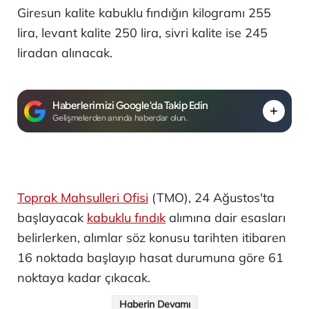
Giresun kalite kabuklu fındığın kilogramı 255
lira, levant kalite 250 lira, sivri kalite ise 245
liradan alınacak.
Haberlerimizi Google'da Takip Edin
Gelişmelerden anında haberdar olun.
Toprak Mahsulleri Ofisi
(TMO), 24 Ağustos'ta
başlayacak
kabuklu fındık
alımına dair esasları
belirlerken, alımlar söz konusu tarihten itibaren
16 noktada başlayıp hasat durumuna göre 61
noktaya kadar çıkacak.
Haberin Devamı