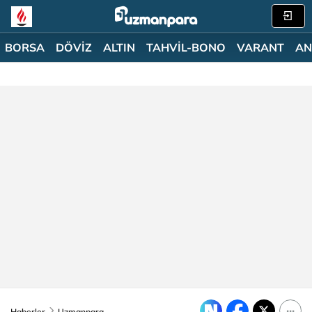
BORSA
DÖVİZ
ALTIN
TAHVİL-BONO
VARANT
AN
Haberler
Uzmanpara