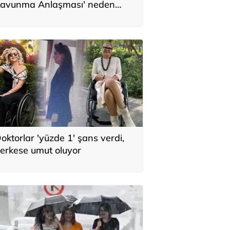
avunma Anlaşması' neden
nemli? Üç ülkenin birbirini
amamlayan tarafı
oktorlar 'yüzde 1' şans verdi,
erkese umut oluyor