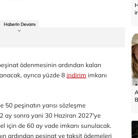
H
i
y
Haberin Devamı
 peşinat ödenmesinin ardından kalan
lanacak, ayrıca yüzde 8
indirim
imkanı
A
B
e 50 peşinatın yarısı sözleşme
a
12 ay sonra yani 30 Haziran 2027'ye
l için de 60 ay vade imkanı sunulacak.
n ardından peşinat ve taksit ödemeleri