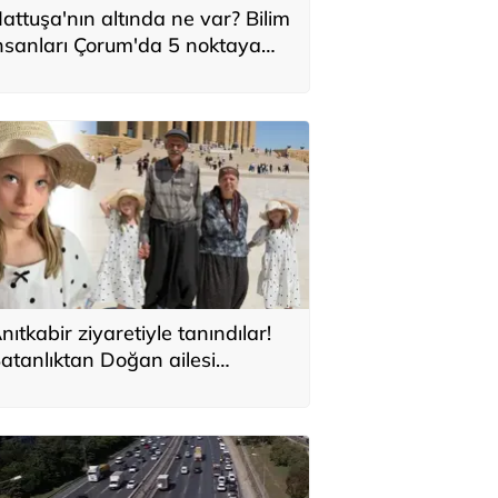
attuşa'nın altında ne var? Bilim
nsanları Çorum'da 5 noktaya
oğunlaştı
nıtkabir ziyaretiyle tanındılar!
atanlıktan Doğan ailesi
çıklaması