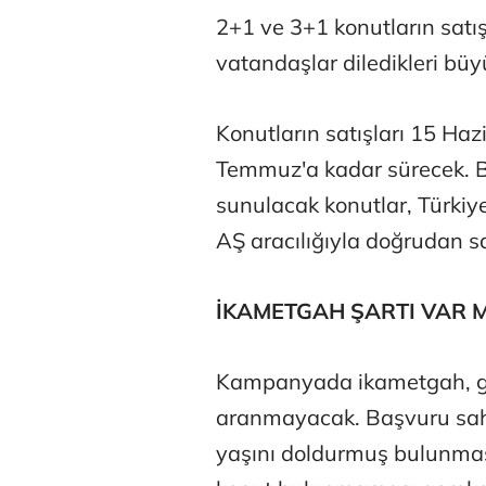
2+1 ve 3+1 konutların sa
vatandaşlar diledikleri büy
Konutların satışları 15 Ha
Temmuz'a kadar sürecek. B
sunulacak konutlar, Türkiy
AŞ aracılığıyla doğrudan s
İKAMETGAH ŞARTI VAR M
Tunca Beng
Kampanyada ikametgah, gel
aranmayacak. Başvuru sahi
Ali Eyüboğl
yaşını doldurmuş bulunması 