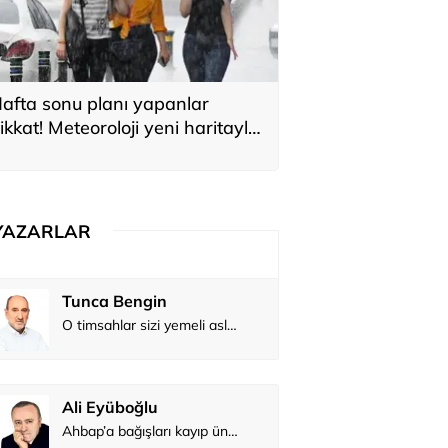
afta sonu planı yapanlar
ikkat! Meteoroloji yeni haritayla
yardı
YAZARLAR
Tunca Bengin
O timsahlar sizi yemeli aslında!...
Ali Eyüboğlu
Ahbap’a bağışları kayıp ünlüler var