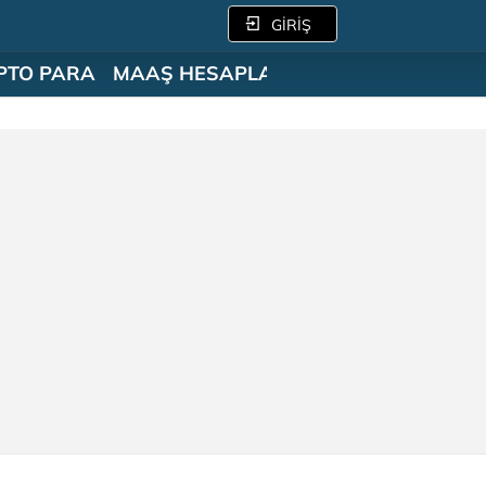
GİRİŞ
PTO PARA
MAAŞ HESAPLAMA
SÖZLÜK