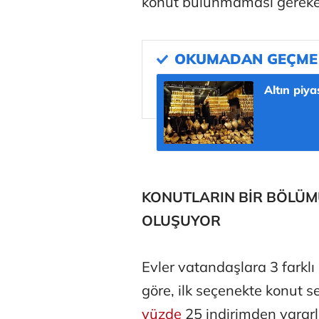
konut bulunmaması gereke
Deniz Kilisli
Hürmüz formü
Altın piya
KONUTLARIN BİR BÖLÜM
OLUŞUYOR
Evler vatandaşlara 3 fark
göre, ilk seçenekte konut s
yüzde
25 indirimden yararl