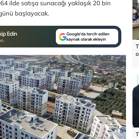
 64 ilde satışa sunacağı yaklaşık 20 bin
i günü başlayacak.
ip Edin
Google'da tercih edilen
kaynak olarak ekleyin
un.
T
o
T