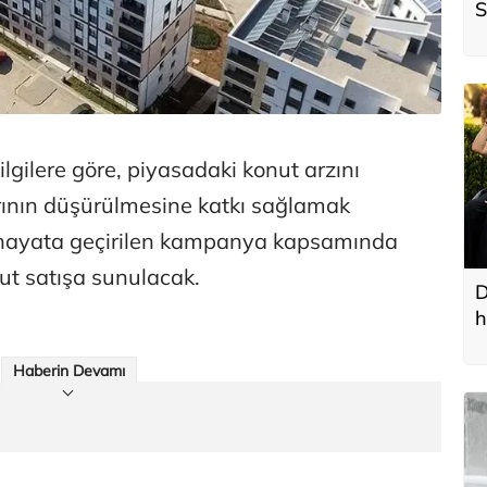
S
ö
t
lgilere göre, piyasadaki konut arzını
rının düşürülmesine katkı sağlamak
 hayata geçirilen kampanya kapsamında
nut satışa sunulacak.
D
h
Haberin Devamı