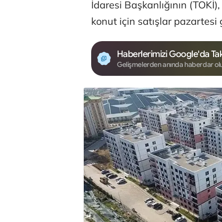
İdaresi Başkanlığının (TOKİ),
konut için satışlar pazartes
Haberlerimizi Google'da Tak
Gelişmelerden anında haberdar ol