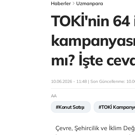
Haberler
Uzmanpara
TOKİ'nin 64 
kampanyası
mı? İşte ceva
10.06.2026 - 11:48 | Son Güncellenme:
10.0
AA
#Konut Satışı
#TOKİ Kampany
Çevre, Şehircilik ve İklim De