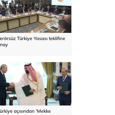
erörsüz Türkiye Yasası teklifine
nay
ürkiye açısından 'Mekke