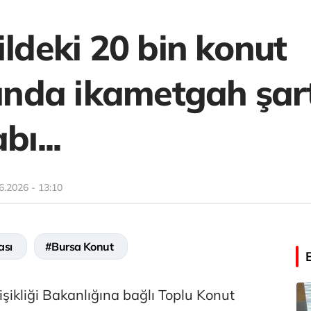
ildeki 20 bin konut
nda ikametgah şart
bı...
6.2026 - 13:10
ası
#Bursa Konut
ğişikliği Bakanlığına bağlı Toplu Konut