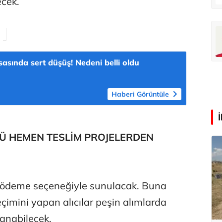
cek.
oğlu
Deniz Kilislioğlu
lü
Hürmüz formülü
sasında sert düşüş! Nedeni belli oldu
Haberi Görüntüle
Ü HEMEN TESLİM PROJELERDEN
lı ödeme seçeneğiyle sunulacak. Buna
eçimini yapan alıcılar peşin alımlarda
anabilecek.