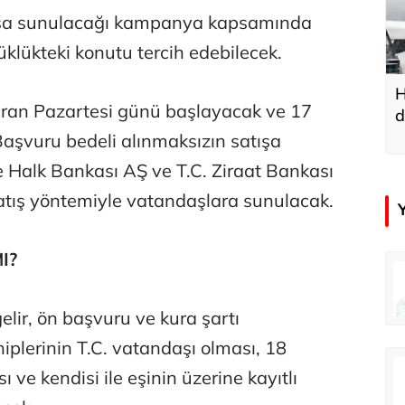
tışa sunulacağı kampanya kapsamında
üklükteki konutu tercih edebilecek.
H
ziran Pazartesi günü başlayacak ve 17
d
u
aşvuru bedeli alınmaksızın satışa
e Halk Bankası AŞ ve T.C. Ziraat Bankası
atış yöntemiyle vatandaşlara sunulacak.
I?
in
Tunca Bengin
O timsahlar sizi yemeli aslında!...
O timsahlar sizi yemeli aslında!...
ir, ön başvuru ve kura şartı
plerinin T.C. vatandaşı olması, 18
u
Ali Eyüboğlu
ve kendisi ile eşinin üzerine kayıtlı
Ahbap’a bağışları kayıp ünlüler var
Ahbap’a bağışları kayıp ünlüler var