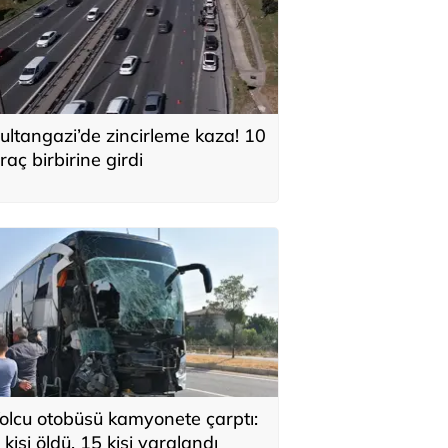
ultangazi’de zincirleme kaza! 10
raç birbirine girdi
olcu otobüsü kamyonete çarptı:
 kişi öldü, 15 kişi yaralandı