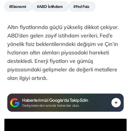
#Ekonomi
#ABD İstihdam
#Fed Faiz
Altın fiyatlarında güçlü yükseliş dikkat çekiyor.
ABD’den gelen zayıf istihdam verileri, Fed’e
yönelik faiz beklentilerindeki değişim ve Çin’in
hızlanan altın alımları piyasadaki hareketi
destekledi. Enerji fiyatları ve gümüş
piyasasındaki gelişmeler de değerli metallere
olan ilgiyi artırdı.
Haberlerimizi Google'da Takip Edin
Gelişmelerden anında haberdar olun.