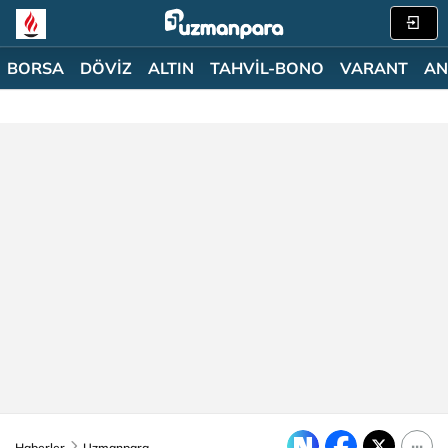
BORSA
DÖVİZ
ALTIN
TAHVİL-BONO
VARANT
AN
Haberler
Uzmanpara