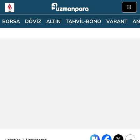
BORSA
DÖVİZ
ALTIN
TAHVİL-BONO
VARANT
AN
Haberler
Uzmanpara