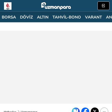
BORSA
DÖVİZ
ALTIN
TAHVİL-BONO
VARANT
AN
Haberler
Uzmanpara