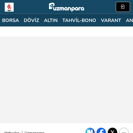
BORSA
DÖVİZ
ALTIN
TAHVİL-BONO
VARANT
AN
Haberler
Uzmanpara