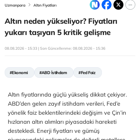
Uzmanpara
Altın Fiyatları
Altın neden yükseliyor? Fiyatları
yukarı taşıyan 5 kritik gelişme
08.08.2026 - 15:33 | Son Güncellenme:
08.08.2026 - 15:36
#Ekonomi
#ABD İstihdam
#Fed Faiz
Altın fiyatlarında güçlü yükseliş dikkat çekiyor.
ABD’den gelen zayıf istihdam verileri, Fed’e
yönelik faiz beklentilerindeki değişim ve Çin’in
hızlanan altın alımları piyasadaki hareketi
destekledi. Enerji fiyatları ve gümüş
piyasasındaki gelişmeler de değerli metallere