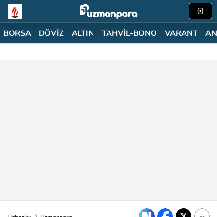
BORSA
DÖVİZ
ALTIN
TAHVİL-BONO
VARANT
AN
Haberler
Uzmanpara