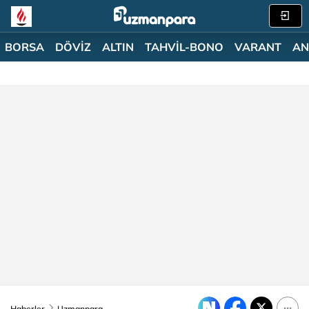
BORSA
DÖVİZ
ALTIN
TAHVİL-BONO
VARANT
AN
Haberler
Uzmanpara