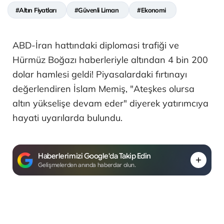
#Altın Fiyatları
#Güvenli Liman
#Ekonomi
ABD-İran hattındaki diplomasi trafiği ve
Hürmüz Boğazı haberleriyle altından 4 bin 200
dolar hamlesi geldi! Piyasalardaki fırtınayı
değerlendiren İslam Memiş, "Ateşkes olursa
altın yükselişe devam eder" diyerek yatırımcıya
hayati uyarılarda bulundu.
Haberlerimizi Google'da Takip Edin
Gelişmelerden anında haberdar olun.