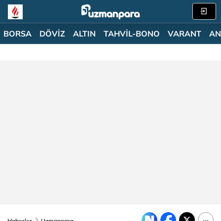
BORSA
DÖVİZ
ALTIN
TAHVİL-BONO
VARANT
AN
Haberler
Uzmanpara