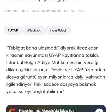
07.08.2026 - 07:21 | Son Güncellenme:
07.08.2026 - 07:22
#UYAP
#Tebligat
#İcra Takibi
“Tebligat bana ulaşmadı” diyerek itiraz eden
kiracının savunması UYAP kayıtlarına takıldı.
İstanbul Bölge Adliye Mahkemesi’nin verdiği
dikkat çekici karar, e-Devlet ve UYAP üzerinden
dosya görüntüleyen milyonlarca kişiyi yakından
ilgilendiriyor. Peki sadece dosyaya bakmak
yasal süreyi başlatabilir mi?
Haberlerimizi Google'da Takip Edin