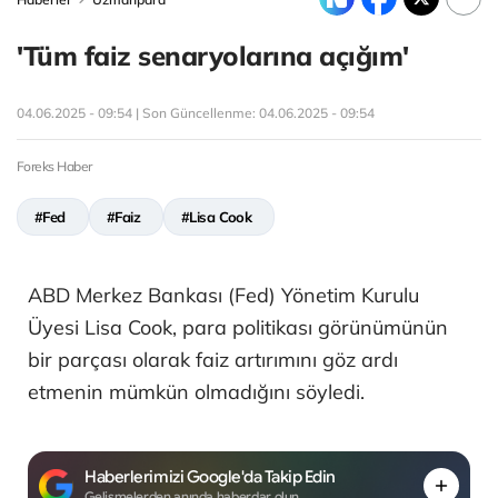
'Tüm faiz senaryolarına açığım'
04.06.2025 - 09:54 | Son Güncellenme:
04.06.2025 - 09:54
Foreks Haber
#Fed
#Faiz
#Lisa Cook
ABD Merkez Bankası (Fed) Yönetim Kurulu
Üyesi Lisa Cook, para politikası görünümünün
bir parçası olarak faiz artırımını göz ardı
etmenin mümkün olmadığını söyledi.
Haberlerimizi Google'da Takip Edin
Gelişmelerden anında haberdar olun.