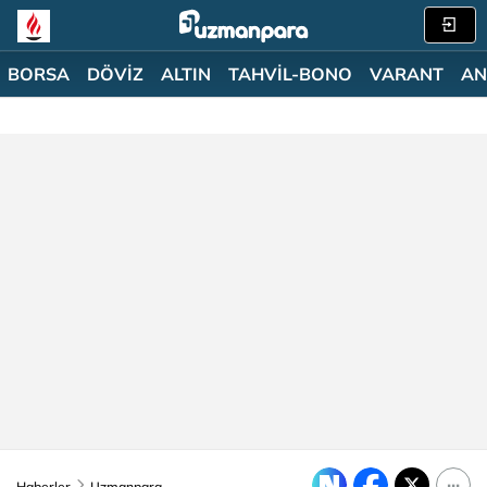
BORSA
DÖVİZ
ALTIN
TAHVİL-BONO
VARANT
AN
Haberler
Uzmanpara