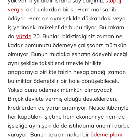
yük var ki yıllardır ısrarla söylediğimiz
stopaj
vergisi
de bunlardan birisi. Hem mal sahibi
ödüyor. Hem de aynı şekilde dükkandaki veya
iş yerindeki mükellef de bunu diyor. Bu rakam
da
yüzde
20. Bunları biriktirdiğiniz zaman ne
kadar borcunuzu ödemeye çalışsanız mümkün
olmuyor. Bunun mutlaka esnafın ödeyebileceği
aynı şekilde taksitlendirmeyle birlikte
anaparayla birlikte faizin hesaplandığı zaman
bu miktar ödenebilir bir hale dönüşebilecek.
Yoksa bunu ödemek mümkün olmayacak.
Birçok devlete vermiş olduğu desteklerden,
kredilerden de yararlanamıyor. Netice itibariyle
her kapatılan işletme hem ekonomiye hem de
işsizliğe aynı şekilde de istihdama önemli darbe
vuruyor. Bunun tekrar makul bir
ödeme planı