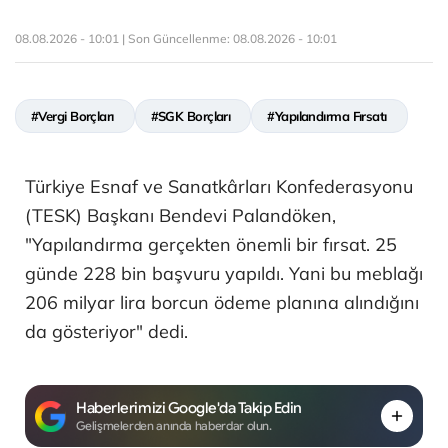
08.08.2026 - 10:01 | Son Güncellenme:
08.08.2026 - 10:01
#Vergi Borçları
#SGK Borçları
#Yapılandırma Fırsatı
Türkiye Esnaf ve Sanatkârları Konfederasyonu
(TESK) Başkanı Bendevi Palandöken,
"Yapılandırma gerçekten önemli bir fırsat. 25
günde 228 bin başvuru yapıldı. Yani bu meblağı
206 milyar lira borcun ödeme planına alındığını
da gösteriyor" dedi.
Haberlerimizi Google'da Takip Edin
Gelişmelerden anında haberdar olun.