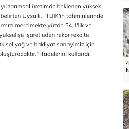
yıl tarımsal üretimde beklenen yüksek
elirten Uysallı, "TÜİK'in tahminlerinde
ırmızı mercimekte yüzde 54,1'lik ve
yükselişe işaret eden rekor rekolte
tkisel yağ ve bakliyat sanayimiz için
uşturacaktır." ifadelerini kullandı.
4
k
h