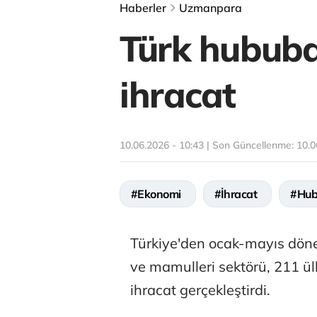
Haberler
Uzmanpara
Türk hububat
ihracat
10.06.2026 - 10:43 | Son Güncellenme:
10.0
#Ekonomi
#İhracat
#Hub
Türkiye'den ocak-mayıs döne
ve mamulleri sektörü, 211 ül
ihracat gerçekleştirdi.