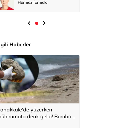
Hürmüz formülü
İlgili Haberler
anakkale'de yüzerken
ühimmata denk geldi! Bomba
mha ekipleri müdahale etti