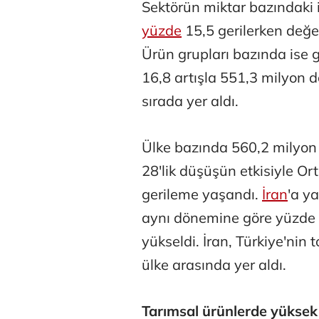
Sektörün miktar bazındaki 
yüzde
15,5 gerilerken değe
Ürün grupları bazında ise 
16,8 artışla 551,3 milyon 
sırada yer aldı.
Ülke bazında 560,2 milyon 
Tunca Beng
28'lik düşüşün etkisiyle O
gerileme yaşandı.
İran
'a ya
aynı dönemine göre yüzde 3
Ali Eyüboğl
yükseldi. İran, Türkiye'nin
ülke arasında yer aldı.
Deniz Kilisli
Tarımsal ürünlerde yüksek