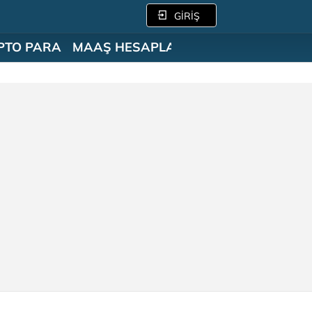
GİRİŞ
PTO PARA
MAAŞ HESAPLAMA
SÖZLÜK