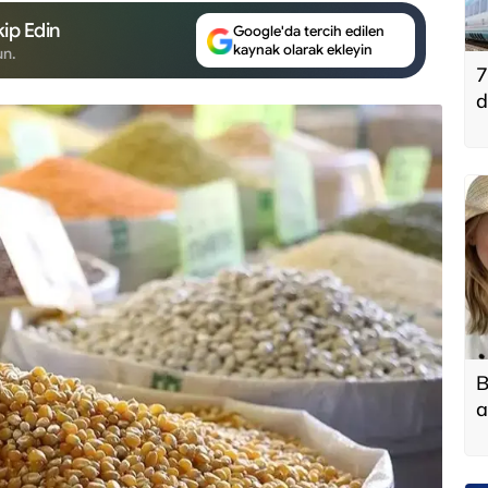
ip Edin
Google'da tercih edilen
kaynak olarak ekleyin
un.
7
d
B
a