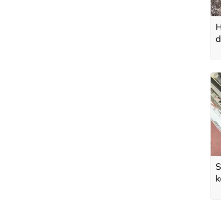
H
d
S
k
e