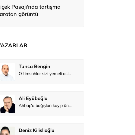
içek Pasajı'nda tartışma
aratan görüntü
YAZARLAR
Tunca Bengin
O timsahlar sizi yemeli aslında!...
Ali Eyüboğlu
Ahbap’a bağışları kayıp ünlüler var
Deniz Kilislioğlu