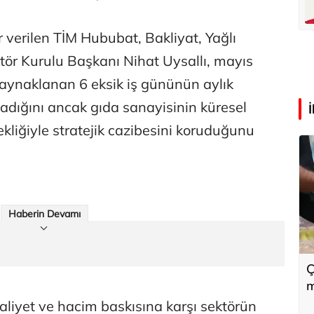
lü
Hürmüz formülü
 verilen TİM Hububat, Bakliyat, Yağlı
ör Kurulu Başkanı Nihat Uysallı, mayıs
aynaklanan 6 eksik iş gününün aylık
ladığını ancak gıda sanayisinin küresel
kliğiyle stratejik cazibesini koruduğunu
Haberin Devamı
Ç
m
i
liyet ve hacim baskısına karşı sektörün