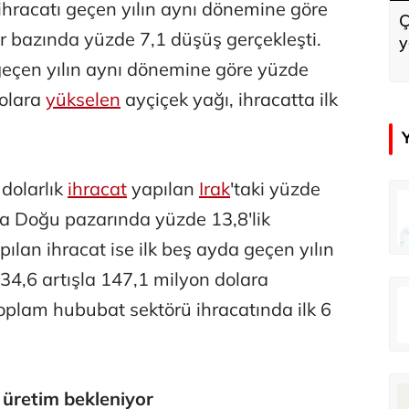
ihracatı geçen yılın aynı dönemine göre
Ç
r bazında yüzde 7,1 düşüş gerçekleşti.
y
geçen yılın aynı dönemine göre yüzde
dolara
yükselen
ayçiçek yağı, ihracatta ilk
dolarlık
ihracat
yapılan
Irak
'taki yüzde
in
Tunca Bengin
rta Doğu pazarında yüzde 13,8'lik
O timsahlar sizi yemeli aslında!...
O timsahlar sizi yemeli aslında!...
pılan ihracat ise ilk beş ayda geçen yılın
4,6 artışla 147,1 milyon dolara
u
Ali Eyüboğlu
 toplam hububat sektörü ihracatında ilk 6
Ahbap’a bağışları kayıp ünlüler var
Ahbap’a bağışları kayıp ünlüler var
oğlu
Deniz Kilislioğlu
 üretim bekleniyor