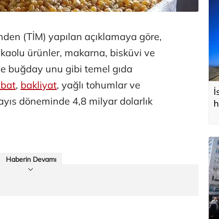
inden (TİM) yapılan açıklamaya göre,
akaolu ürünler, makarna, bisküvi ve
 ile buğday unu gibi temel gıda
bat
,
bakliyat
, yağlı tohumlar ve
İ
yıs döneminde 4,8 milyar dolarlık
h
Haberin Devamı