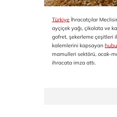
Türkiye
İhracatçılar Meclis
ayçiçek yağı, çikolata ve k
gofret, şekerleme çeşitleri
kalemlerini kapsayan
hubu
mamulleri sektörü, ocak-ma
ihracata imza attı.