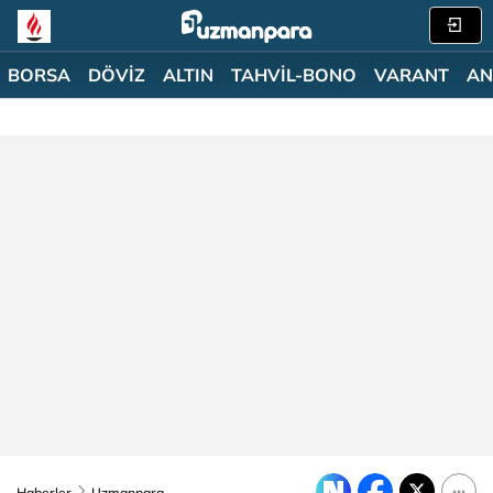
BORSA
DÖVİZ
ALTIN
TAHVİL-BONO
VARANT
AN
Haberler
Uzmanpara