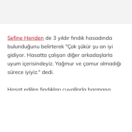
Sefine Henden
de 3 yıldır fındık hasadında
bulunduğunu belirterek "Çok şükür şu an iyi
gidiyor. Hasatta çalışan diğer arkadaşlarla
uyum içerisindeyiz. Yağmur ve çamur olmadığı
sürece iyiyiz." dedi.
Hasat edilen fındıkları çuvallarla harmana
taşıyan
Mustafa Demir
ise her bir çuvalın 30 ila
50 kilogram ağırlığa sahip olduğunu, eğimli
arazilerde taşıma işleminin zor olduğunu
kaydetti.