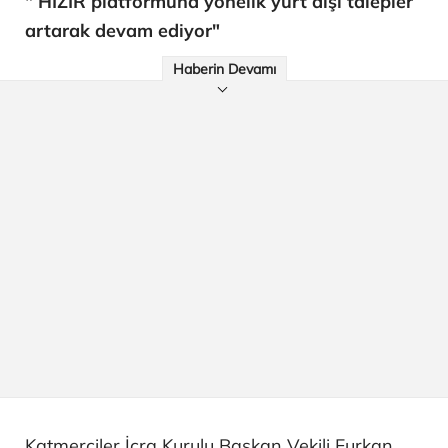
" HIZIR platformuna yönelik yurt dışı talepler
artarak devam ediyor"
Haberin Devamı
Katmerciler İcra Kurulu Başkan Vekili Furkan