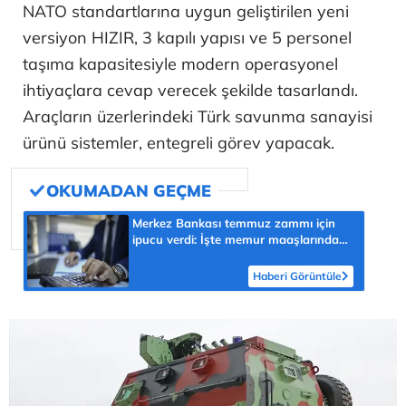
NATO standartlarına uygun geliştirilen yeni
versiyon HIZIR, 3 kapılı yapısı ve 5 personel
taşıma kapasitesiyle modern operasyonel
ihtiyaçlara cevap verecek şekilde tasarlandı.
Araçların üzerlerindeki Türk savunma sanayisi
ürünü sistemler, entegreli görev yapacak.
Merkez Bankası temmuz zammı için
ipucu verdi: İşte memur maaşlarında
yeni tablo
Haberi Görüntüle