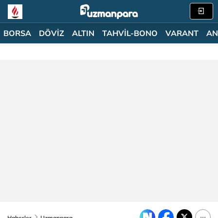
BORSA
DÖVİZ
ALTIN
TAHVİL-BONO
VARANT
AN
Haberler
Uzmanpara