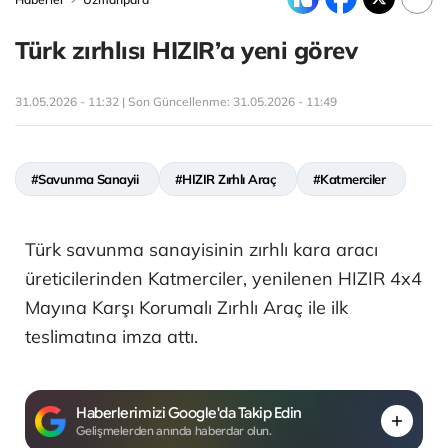
Türk zırhlısı HIZIR’a yeni görev
31.05.2026 - 11:32 | Son Güncellenme:
31.05.2026 - 11:49
#Savunma Sanayii
#HIZIR Zırhlı Araç
#Katmerciler
Türk savunma sanayisinin zırhlı kara aracı
üreticilerinden Katmerciler, yenilenen HIZIR 4x4
Mayına Karşı Korumalı Zırhlı Araç ile ilk
teslimatına imza attı.
Haberlerimizi Google'da Takip Edin
Gelişmelerden anında haberdar olun.