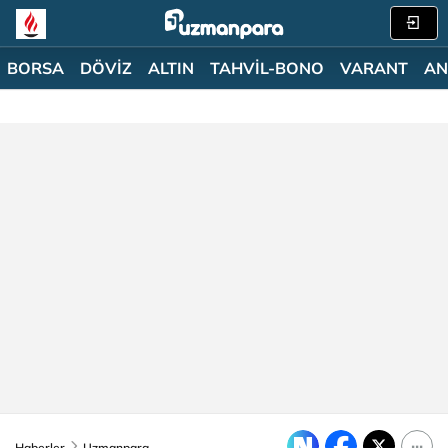
BORSA
DÖVİZ
ALTIN
TAHVİL-BONO
VARANT
AN
Haberler
Uzmanpara