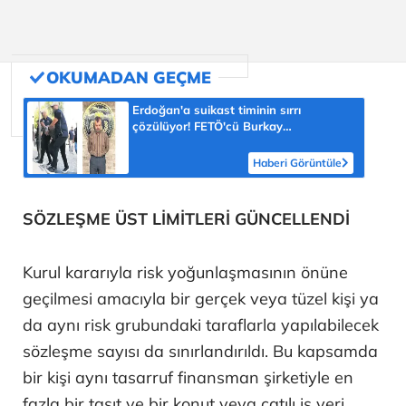
Erdoğan'a suikast timinin sırrı
çözülüyor! FETÖ'cü Burkay
Karatepe'nin itirafı ekipleri harekete
geçirdi
Haberi Görüntüle
SÖZLEŞME ÜST LİMİTLERİ GÜNCELLENDİ
Kurul kararıyla risk yoğunlaşmasının önüne
geçilmesi amacıyla bir gerçek veya tüzel kişi ya
da aynı risk grubundaki taraflarla yapılabilecek
sözleşme sayısı da sınırlandırıldı. Bu kapsamda
bir kişi aynı tasarruf finansman şirketiyle en
fazla bir taşıt ve bir konut veya çatılı iş yeri