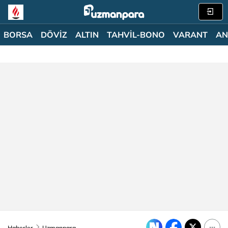
BORSA
DÖVİZ
ALTIN
TAHVİL-BONO
VARANT
AN
Haberler
Uzmanpara