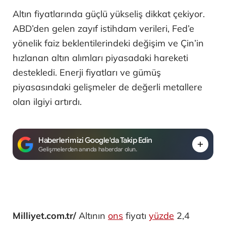
Altın fiyatlarında güçlü yükseliş dikkat çekiyor.
ABD’den gelen zayıf istihdam verileri, Fed’e
yönelik faiz beklentilerindeki değişim ve Çin’in
hızlanan altın alımları piyasadaki hareketi
destekledi. Enerji fiyatları ve gümüş
piyasasındaki gelişmeler de değerli metallere
olan ilgiyi artırdı.
Haberlerimizi Google'da Takip Edin
Gelişmelerden anında haberdar olun.
Milliyet.com.tr/
Altının
ons
fiyatı
yüzde
2,4