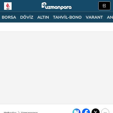
BORSA
DÖVİZ
ALTIN
TAHVİL-BONO
VARANT
AN
Haberler
Uzmanpara