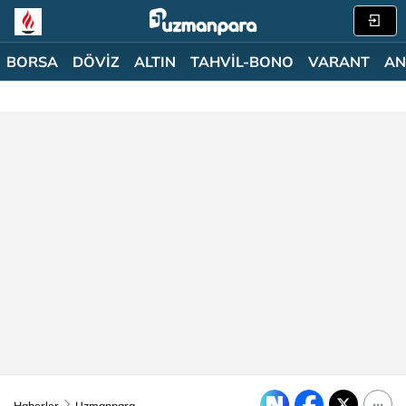
BORSA
DÖVİZ
ALTIN
TAHVİL-BONO
VARANT
AN
Haberler
Uzmanpara