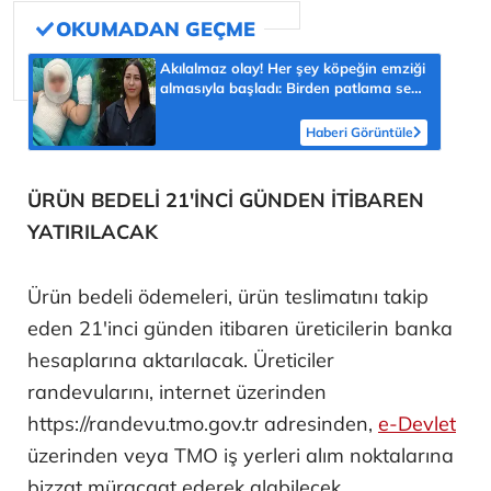
Akılalmaz olay! Her şey köpeğin emziği
almasıyla başladı: Birden patlama sesi
sonra çığlığını duyduk
Haberi Görüntüle
ÜRÜN BEDELİ 21'İNCİ GÜNDEN İTİBAREN
YATIRILACAK
Ürün bedeli ödemeleri, ürün teslimatını takip
eden 21'inci günden itibaren üreticilerin banka
hesaplarına aktarılacak. Üreticiler
randevularını, internet üzerinden
https://randevu.tmo.gov.tr adresinden,
e-Devlet
üzerinden veya TMO iş yerleri alım noktalarına
bizzat müracaat ederek alabilecek.