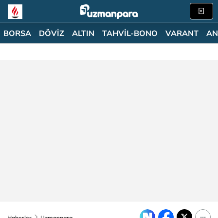
BORSA
DÖVİZ
ALTIN
TAHVİL-BONO
VARANT
AN
Haberler
Uzmanpara