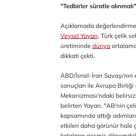
"Tedbirler süratle alınmalı
Açıklamada değerlendirmes
Veysel Yayan
, Türk çelik s
üretiminde
dünya
ortalama
dikkati çekti.
ABD/İsrail-İran Savaşı'nın 
sonuçları ile Avrupa Birli
Mekanizması'ndaki belirsizl
belirten Yayan, "AB'nin çeli
kapsamında attığı adımları
etkileri daha görünür hale 
kotaların geçmiş dönemdeki