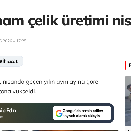
ham çelik üretimi ni
6.2026 - 17:25
#İhracat
, nisanda geçen yılın aynı ayına göre
tona yükseldi.
ip Edin
Google'da tercih edilen
kaynak olarak ekleyin
un.