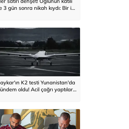
er satırı dehşet! Oğlunun katili
le 3 gün sonra nikah kıydı: Bir iki
ane vurdum, bayıldı
aykar'ın K2 testi Yunanistan'da
ündem oldu! Acil çağrı yaptılar...
Topraklarımızdaki hedeflere
laşabilir'