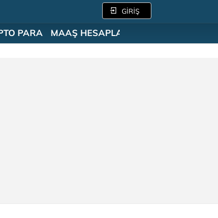
GİRİŞ
PTO PARA
MAAŞ HESAPLAMA
SÖZLÜK