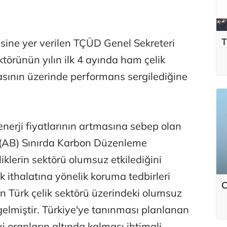
"
T
ine yer verilen TÇÜD Genel Sekreteri
ektörünün yılın ilk 4 ayında ham çelik
sının üzerinde performans sergilediğine
enerji fiyatlarının artmasına sebep olan
ği (AB) Sınırda Karbon Düzenleme
iklerin sektörü olumsuz etkilediğini
k ithalatına yönelik koruma tedbirleri
C
n Türk çelik sektörü üzerindeki olumsuz
gelmiştir. Türkiye'ye tanınması planlanan
 oranların altında kalması ihtimali,