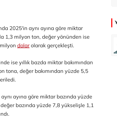
k
sanda 2025'in aynı ayına göre miktar
a 1,3 milyon ton, değer yönünden ise
emir
Özay Şendir
 milyon
dolar
olarak gerçekleşti.
Türkiye’nin görünmez başarısı…
nde ise yıllık bazda miktar bakımından
Abbas Güçlü
yon tona, değer bakımından yüzde 5,5
Tercih ve kayıt sıkıntılı geçiyor
eriledi.
Zafer Şahin
n aynı ayına göre miktar bazında yüzde
Faili meçhul cinayetler ülkesine veda
, değer bazında yüzde 7,8 yükselişle 1,1
ndı.