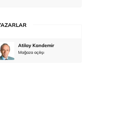
adar bağış yaptığı ortaya çıktı
YAZARLAR
Atilay Kandemir
Özay Şendi
Mağaza açılışı
Abbas Güç
Zafer Şahi