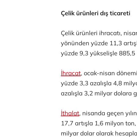
Çelik ürünleri dış ticareti
Çelik ürünleri ihracatı, ni
yönünden yüzde 11,3 artışl
Atilay Kand
yüzde 9,3 yükselişle 885,5
Mağaza açılışı
İhracat
, ocak-nisan dönemi
yüzde 3,3 azalışla 4,8 mil
azalışla 3,2 milyar dolara g
İthalat
, nisanda geçen yılı
17,7 artışla 1,6 milyon ton
milyar dolar olarak hesapla