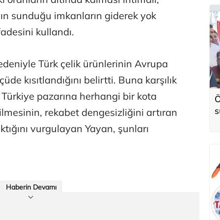
nın sunduğu imkanların giderek yok
fadesini kullandı.
edeniyle Türk çelik ürünlerinin Avrupa
üde kısıtlandığını belirtti. Buna karşılık
 Türkiye pazarına herhangi bir kota
Ö
s
lmesinin, rekabet dengesizliğini artıran
ıktığını vurgulayan Yayan, şunları
Haberin Devamı