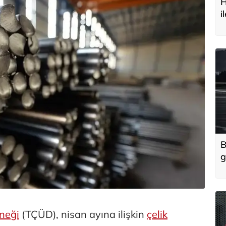
H
i
t
B
g
'
u
rneği
(TÇÜD), nisan ayına ilişkin
çelik