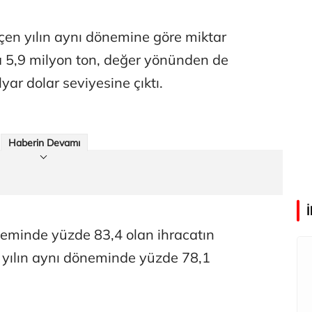
Abdullah Karakuş
O dağlarda ne düşünmüştüm?
geçen yılın aynı dönemine göre miktar
a 5,9 milyon ton, değer yönünden de
yar dolar seviyesine çıktı.
Mehmet Tez
O meşhur yeşilden eser yok şimdi...
Haberin Devamı
neminde yüzde 83,4 olan ihracatın
u yılın aynı döneminde yüzde 78,1