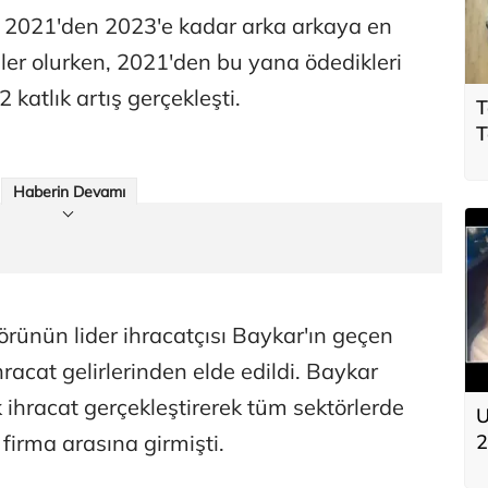
, 2021'den 2023'e kadar arka arkaya en
şiler olurken, 2021'den bu yana ödedikleri
 katlık artış gerçekleşti.
T
T
p
s
Haberin Devamı
rünün lider ihracatçısı Baykar'ın geçen
hracat gelirlerinden elde edildi. Baykar
k ihracat gerçekleştirerek tüm sektörlerde
U
 firma arasına girmişti.
2
t