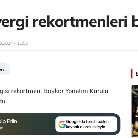
vergi rekortmenleri b
8.2024 - 11:53
en
ergisi rekortmeni Baykar Yönetim Kurulu
du.
ip Edin
Google'da tercih edilen
kaynak olarak ekleyin
un.