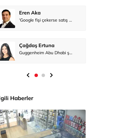
Eren Aka
Çağdaş Er
İlgili Haberler