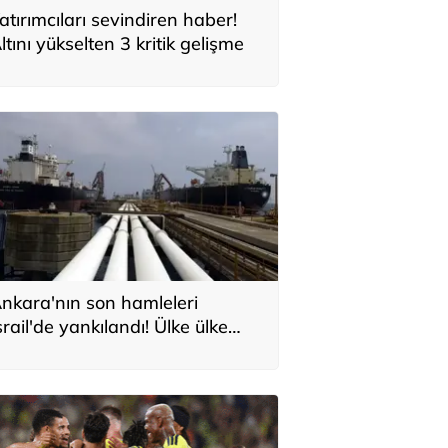
atırımcıları sevindiren haber!
ltını yükselten 3 kritik gelişme
nkara'nın son hamleleri
srail'de yankılandı! Ülke ülke
ıraladılar: 'Türkiye'nin Orta
oğu planı'