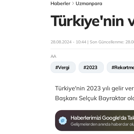
Haberler
Uzmanpara
Türkiye'nin 
28.08.2024 - 10:44 | Son Güncellenme:
28.0
AA
#Vergi
#2023
#Rekortm
Türkiye'nin 2023 yılı gelir v
Başkanı Selçuk Bayraktar ol
Haberlerimizi Google'da Tak
Gelişmelerden anında haberdar ol