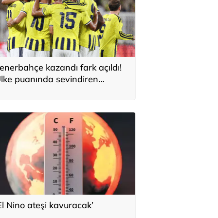
enerbahçe kazandı fark açıldı!
lke puanında sevindiren
elişme
El Nino ateşi kavuracak’