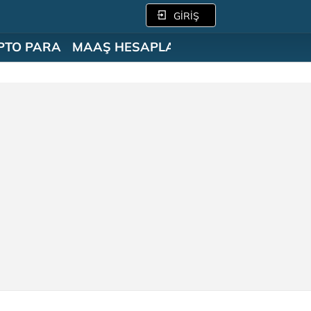
GİRİŞ
PTO PARA
MAAŞ HESAPLAMA
SÖZLÜK