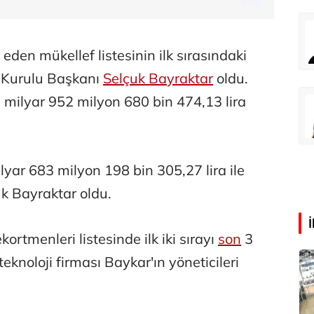
Eren Aka
‘Google fişi çekerse satış biter!’
 eden mükellef listesinin ilk sırasındaki
 Kurulu Başkanı
Selçuk Bayraktar
oldu.
1 milyar 952 milyon 680 bin 474,13 lira
Çağdaş Ertuna
Guggenheim Abu Dhabi şehri nasıl değiştirecek?
ilyar 683 milyon 198 bin 305,27 lira ile
 Bayraktar oldu.
kortmenleri listesinde ilk iki sırayı
son
3
 teknoloji firması Baykar'ın yöneticileri