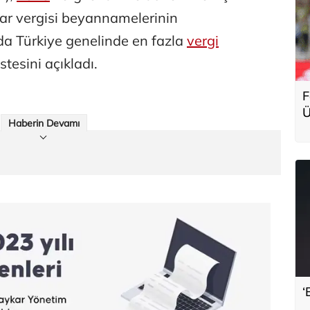
mlar vergisi beyannamelerinin
da Türkiye genelinde en fazla
vergi
tesini açıkladı.
F
Ü
Haberin Devamı
g
‘