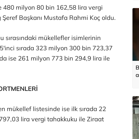
 480 milyon 80 bin 162,58 lira vergi
 Şeref Başkanı Mustafa Rahmi Koç oldu.
cu sırasındaki mükellefler isimlerinin
5'inci sırada 323 milyon 300 bin 723,37
ırada ise 261 milyon 773 bin 294,9 lira ile
B
a
ORTMENLERİ
 mükellef listesinde ise ilk sırada 22
97,03 lira vergi tahakkuku ile Ziraat