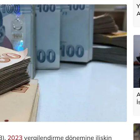
Y
A
A
İ
s
D
B),
2023
vergilendirme dönemine ilişkin