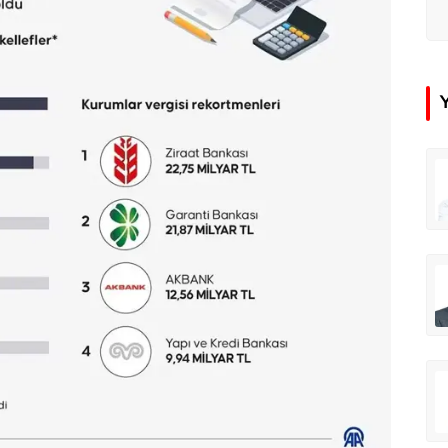
çer
Tunca Bengin
Futbol Federasyonu İzmirspor’u dinler mi?
MİT’den CIA’ye de mesaj...
ahmut Özer
Hakkı Öcal
İnsan-ı Kâmilden Erdemli Şehre: İslam Düşüncesinde Adalet-II
Amerika Avrupa’yı geri kazanabilir mi?
Ali Eyüboğlu
Aşk yok, ama suç itirafı var!