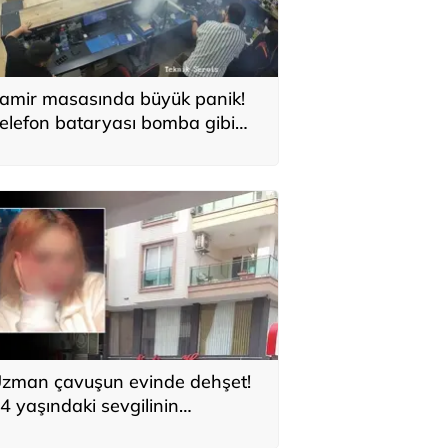
amir masasında büyük panik!
elefon bataryası bomba gibi
atladı: Güvenlik kamerası
aniye saniye kaydetti
zman çavuşun evinde dehşet!
4 yaşındaki sevgilinin
elefonundaki kayıt inceleniyor