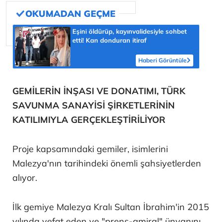
Eşini öldürüp, kayınvalidesiyle sohbet
etti! Kan donduran itiraf
Haberi Görüntüle
GEMİLERİN İNŞASI VE DONATIMI, TÜRK
SAVUNMA SANAYİSİ ŞİRKETLERİNİN
KATILIMIYLA GERÇEKLEŞTİRİLİYOR
Proje kapsamındaki gemiler, isimlerini
Malezya'nın tarihindeki önemli şahsiyetlerden
alıyor.
İlk gemiye Malezya Kralı Sultan İbrahim'in 2015
yılında vefat eden ve "prens-amiral" ünvanını