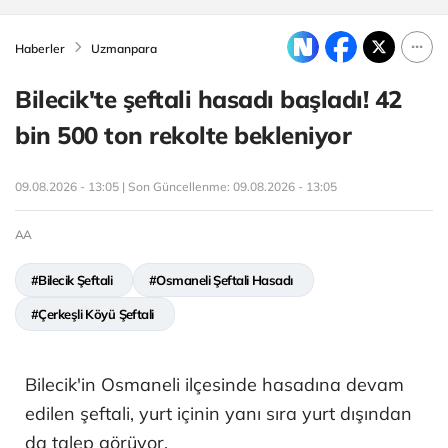
Haberler
Uzmanpara
Bilecik'te şeftali hasadı başladı! 42
bin 500 ton rekolte bekleniyor
09.08.2026 - 13:05 | Son Güncellenme:
09.08.2026 - 13:05
AA
#Bilecik Şeftali
#Osmaneli Şeftali Hasadı
#Çerkeşli Köyü Şeftali
Bilecik'in Osmaneli ilçesinde hasadına devam
edilen şeftali, yurt içinin yanı sıra yurt dışından
da talep görüyor.