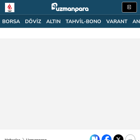
BORSA
DÖVİZ
ALTIN
TAHVİL-BONO
VARANT
AN
Haberler
Uzmanpara