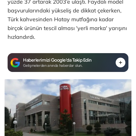
yüzde 37 artarak 2003’e ulaştı. Faydalı model
başvurularındaki yükseliş de dikkat çekerken,
Türk kahvesinden Hatay mutfağına kadar
birçok ürünün tescil alması 'yerli marka' yarışını
hızlandırdı.
Haberlerimizi Google'da Takip Edin
Gelişmelerden anında haberdar olun.