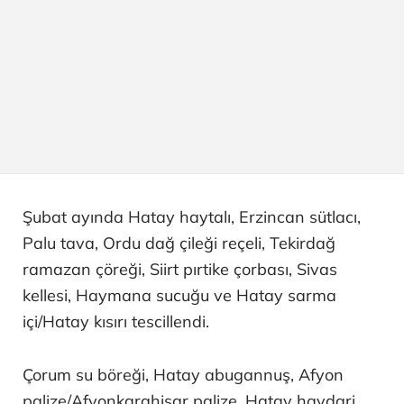
Şubat ayında Hatay haytalı, Erzincan sütlacı,
Palu tava, Ordu dağ çileği reçeli, Tekirdağ
ramazan çöreği, Siirt pırtike çorbası, Sivas
kellesi, Haymana sucuğu ve Hatay sarma
içi/Hatay kısırı tescillendi.
Çorum su böreği, Hatay abugannuş, Afyon
palize/Afyonkarahisar palize, Hatay haydari,