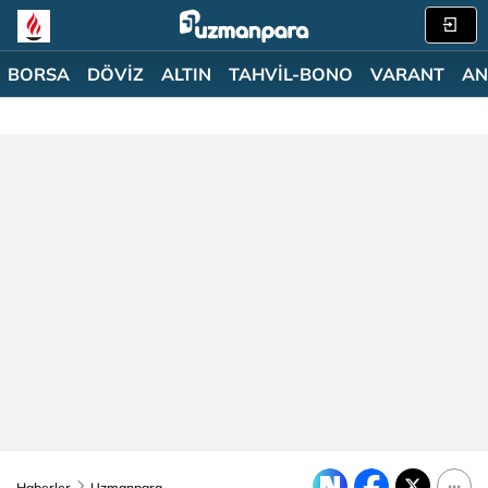
BORSA
DÖVİZ
ALTIN
TAHVİL-BONO
VARANT
AN
Haberler
Uzmanpara