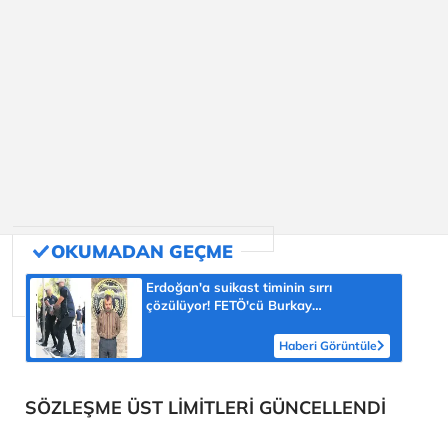
Erdoğan'a suikast timinin sırrı
çözülüyor! FETÖ'cü Burkay
Karatepe'nin itirafı ekipleri harekete
geçirdi
Haberi Görüntüle
SÖZLEŞME ÜST LİMİTLERİ GÜNCELLENDİ