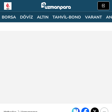
BORSA
DÖVİZ
ALTIN
TAHVİL-BONO
VARANT
AN
Haberler
Uzmanpara