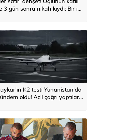
er satırı dehşet! Oğlunun katili
le 3 gün sonra nikah kıydı: Bir iki
ane vurdum, bayıldı
aykar'ın K2 testi Yunanistan'da
ündem oldu! Acil çağrı yaptılar...
Topraklarımızdaki hedeflere
laşabilir'