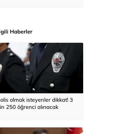
adar bağış yaptığı ortaya çıktı
İlgili Haberler
olis olmak isteyenler dikkat! 3
in 250 öğrenci alınacak