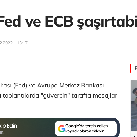
ed ve ECB şaşırtabi
2.2022 - 13:17
ası (Fed) ve Avrupa Merkez Bankası
 toplantılarda "güvercin" tarafta mesajlar
ip Edin
Google'da tercih edilen
kaynak olarak ekleyin
un.