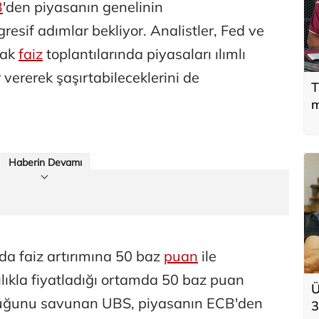
B
'den piyasanın genelinin
sif adımlar bekliyor. Analistler, Fed ve
cak
faiz
toplantılarında piyasaları ılımlı
 vererek şaşırtabileceklerini de
T
m
Haberin Devamı
da faiz artırımına 50 baz
puan
ile
lıkla fiyatladığı ortamda 50 baz puan
Ü
olduğunu savunan UBS, piyasanın ECB'den
3