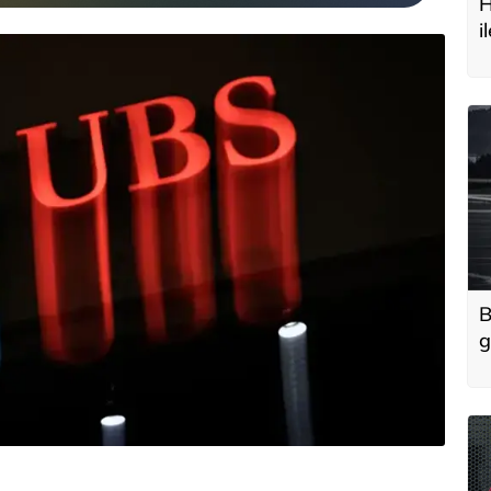
H
i
t
B
g
'
u