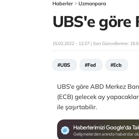
Haberler
Uzmanpara
UBS'e göre F
15.02.2022 - 12:27 | Son Güncellenme:
15.0
#UBS
#Fed
#Ecb
UBS'e göre ABD Merkez Bank
(ECB) gelecek ay yapacakları
ile şaşırtabilir.
Haberlerimizi Google'da Tak
Gelişmelerden anında haberdar ol