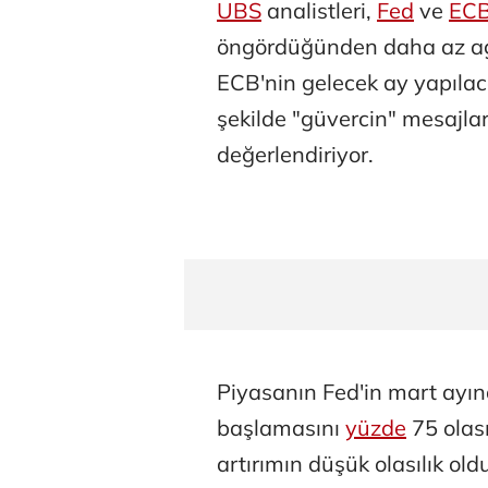
UBS
analistleri,
Fed
ve
EC
öngördüğünden daha az agre
ECB'nin gelecek ay yapıla
şekilde "güvercin" mesajlar
değerlendiriyor.
Piyasanın Fed'in mart ayın
başlamasını
yüzde
75 olası
artırımın düşük olasılık 