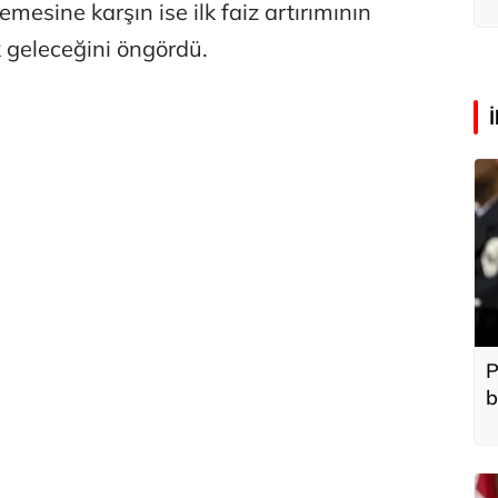
k
emesine karşın ise ilk faiz artırımının
 geleceğini öngördü.
P
b