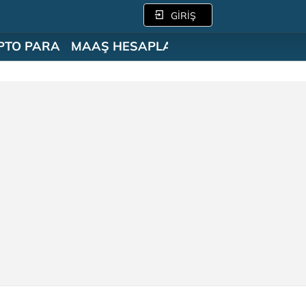
GİRİŞ
PTO PARA
MAAŞ HESAPLAMA
SÖZLÜK