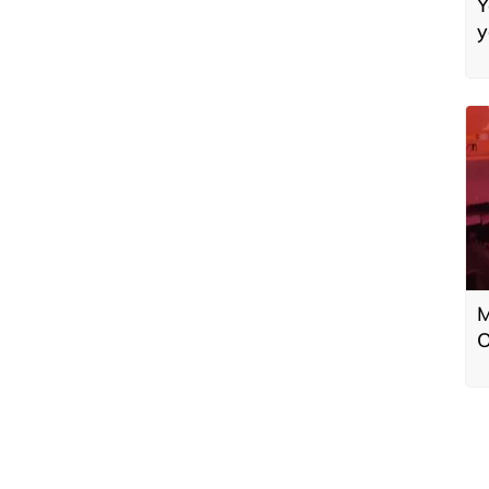
Y
y
M
O
a