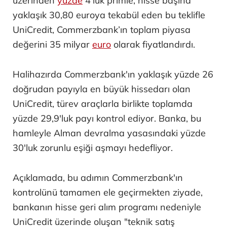
üzerinden
yüzde
4'lük primle, hisse başına
yaklaşık 30,80 euroya tekabül eden bu teklifle
UniCredit, Commerzbank’ın toplam piyasa
değerini 35 milyar
euro
olarak fiyatlandırdı.
Halihazırda Commerzbank'ın yaklaşık yüzde 26
doğrudan payıyla en büyük hissedarı olan
UniCredit, türev araçlarla birlikte toplamda
yüzde 29,9'luk payı kontrol ediyor. Banka, bu
hamleyle Alman devralma yasasındaki yüzde
30'luk zorunlu eşiği aşmayı hedefliyor.
Açıklamada, bu adımın Commerzbank'ın
kontrolünü tamamen ele geçirmekten ziyade,
bankanın hisse geri alım programı nedeniyle
UniCredit üzerinde oluşan "teknik satış