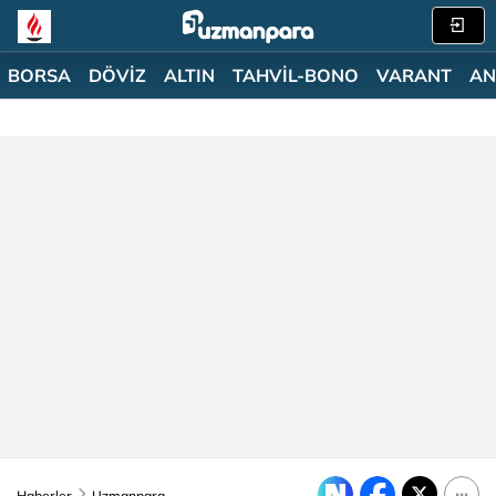
BORSA
DÖVİZ
ALTIN
TAHVİL-BONO
VARANT
AN
Haberler
Uzmanpara