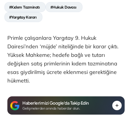
#Kıdem Tazminatı
#Hukuk Davası
#Yargıtay Kararı
Primle çalışanlara Yargıtay 9. Hukuk
Dairesi’nden ‘müjde’ niteliğinde bir karar çıktı.
Yüksek Mahkeme; hedefe bağlı ve tutarı
değişken satış primlerinin kıdem tazminatına
esas giydirilmiş ücrete eklenmesi gerektiğine
hükmetti.
Haberlerimizi Google'da Takip Edin
Gelişmelerden anında haberdar olun.