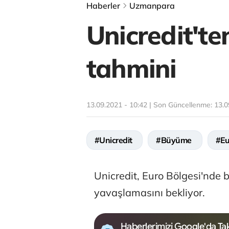
Haberler
Uzmanpara
Unicredit'te
tahmini
13.09.2021 - 10:42 | Son Güncellenme:
13.0
#Unicredit
#Büyüme
#Eu
Unicredit, Euro Bölgesi'nde 
yavaşlamasını bekliyor.
Haberlerimizi Google'da Tak