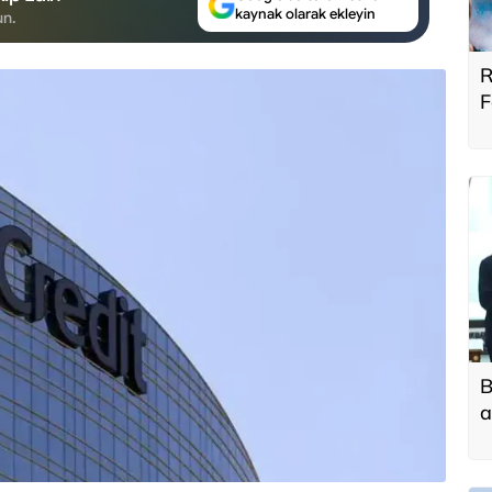
kaynak olarak ekleyin
un.
R
F
B
B
a
t
f