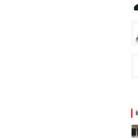
Dünya Sağlık Örgütü yaşlı İzmir’i izliyor
Özel mi devlet mi?
Prof. Dr. Barış Erdoğan
Zeynep Aktaş
Tatilde neden kavruluyoruz?
Ali Eyüboğlu