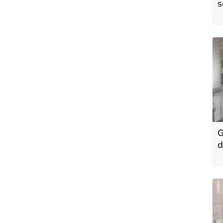
s
B
Ş
G
d
i