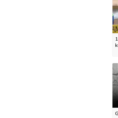
1
k
a
k
G