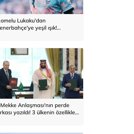
omelu Lukaku'dan
enerbahçe'ye yeşil ışık!
onservis bedeli belli oldu
Mekke Anlaşması'nın perde
rkası yazıldı! 3 ülkenin özellikleri
ek tek sıralandı: 'Türkiye için yeni
ırsat'