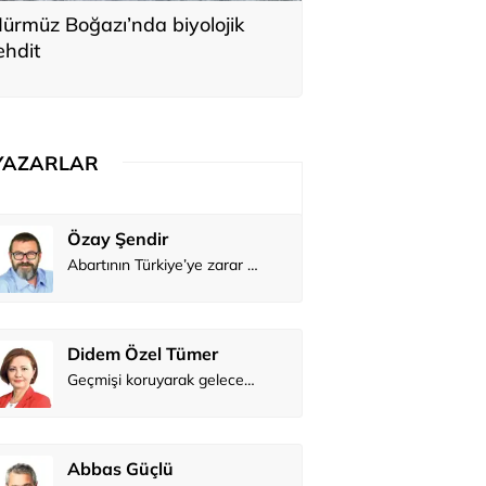
ürmüz Boğazı’nda biyolojik
ehdit
YAZARLAR
Güldener Sonumut
Abartının Türkiye’ye zarar veren hali...
Putin’den NATO’nun dayanışmasını sınama girişimi?
r
Mehmet Tez
Geçmişi koruyarak geleceği inşa etmek: 60 bin kişi evinde! Karabağ’a büyük dönüş
İzlanda usulü elektronik müzik
Dilara Koçak