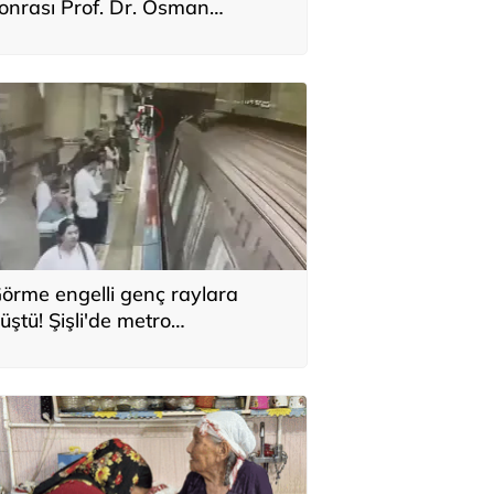
onrası Prof. Dr. Osman
ektaş’tan dikkat çeken uyarı: 6
ubat bitmedi
örme engelli genç raylara
üştü! Şişli'de metro
stasyonunda korku dolu anlar
kamerada