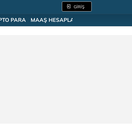
GİRİŞ
PTO PARA
MAAŞ HESAPLAMA
SÖZLÜK