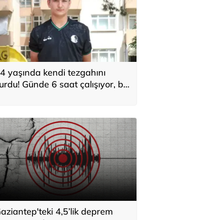
4 yaşında kendi tezgahını
urdu! Günde 6 saat çalışıyor, bir
yda asgari ücretin 3 katı
azanıyor: Hedefi şaşırttı
aziantep'teki 4,5’lik deprem