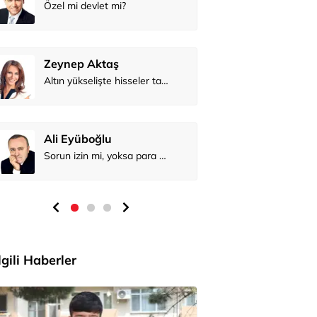
Çocuk reyonundaki ürünler gerçekte ne kadar sağlıklı?
Çağdaş Ertuna
Altın yükselişte hisseler takipte
Yapay zekâ zirvesindeki Türk
Filiz Aygündüz
Sorun izin mi, yoksa para mı?
Cafer Panahi sinemasını konuşturmaya devam ediyor
İlgili Haberler