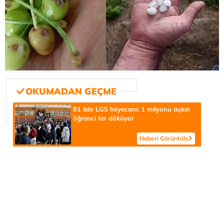
81 ilde LGS heyecanı: 1 milyonu aşkın
öğrenci ter döküyor
Haberi Görüntüle