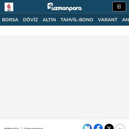
BORSA
DÖVİZ
ALTIN
TAHVİL-BONO
VARANT
AN
Haberler
Uzmanpara