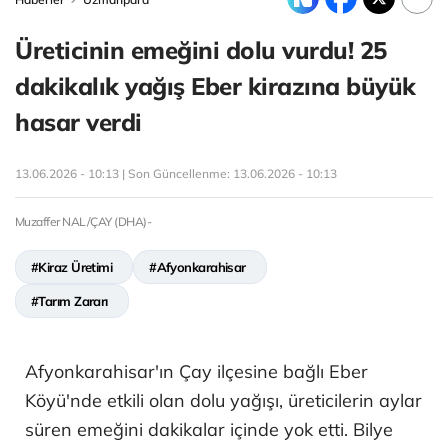
Üreticinin emeğini dolu vurdu! 25
dakikalık yağış Eber kirazına büyük
hasar verdi
13.06.2026 - 10:13 | Son Güncellenme:
13.06.2026 - 10:13
Muzaffer NAL/ÇAY (DHA)-
#Kiraz Üretimi
#Afyonkarahisar
#Tarım Zararı
Afyonkarahisar'ın Çay ilçesine bağlı Eber
Köyü'nde etkili olan dolu yağışı, üreticilerin aylar
süren emeğini dakikalar içinde yok etti. Bilye