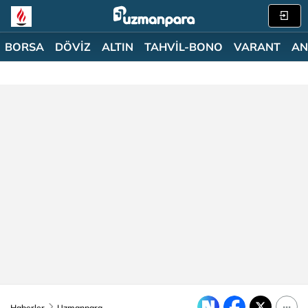
BORSA
DÖVİZ
ALTIN
TAHVİL-BONO
VARANT
AN
Haberler
Uzmanpara