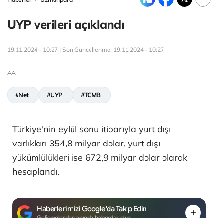
UYP verileri açıklandı
19.11.2024 - 10:27 | Son Güncellenme:
19.11.2024 - 10:27
AA
#Net
#UYP
#TCMB
Türkiye'nin eylül sonu itibarıyla yurt dışı
varlıkları 354,8 milyar dolar, yurt dışı
yükümlülükleri ise 672,9 milyar dolar olarak
hesaplandı.
Haberlerimizi Google'da Takip Edin
Gelişmelerden anında haberdar olun.