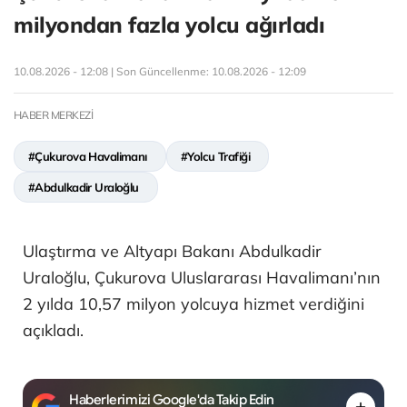
milyondan fazla yolcu ağırladı
10.08.2026 - 12:08 | Son Güncellenme:
10.08.2026 - 12:09
HABER MERKEZİ
#Çukurova Havalimanı
#Yolcu Trafiği
#Abdulkadir Uraloğlu
Ulaştırma ve Altyapı Bakanı Abdulkadir
Uraloğlu, Çukurova Uluslararası Havalimanı’nın
2 yılda 10,57 milyon yolcuya hizmet verdiğini
açıkladı.
Haberlerimizi Google'da Takip Edin