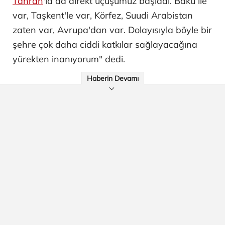
Tahran
'la da direkt uçuşumuz başladı. Bakü ile
var, Taşkent'le var, Körfez, Suudi Arabistan
zaten var, Avrupa'dan var. Dolayısıyla böyle bir
şehre çok daha ciddi katkılar sağlayacağına
yürekten inanıyorum" dedi.
Haberin Devamı