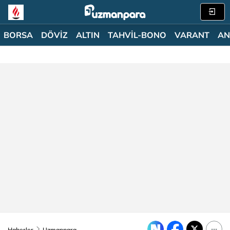
BORSA
DÖVİZ
ALTIN
TAHVİL-BONO
VARANT
AN
Haberler
Uzmanpara