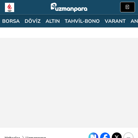
BORSA
DÖVİZ
ALTIN
TAHVİL-BONO
VARANT
AN
Haberler
Uzmanpara