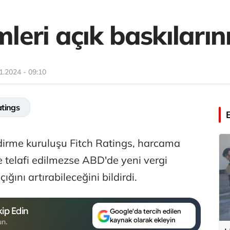
mleri açık baskılarını
1.2024 - 09:10
atings
ndirme kuruluşu Fitch Ratings, harcama
iyle telafi edilmezse ABD'de yeni vergi
ığını artırabileceğini bildirdi.
ip Edin
Google'da tercih edilen
kaynak olarak ekleyin
un.