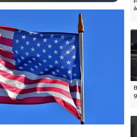
H
i
t
B
g
'
u