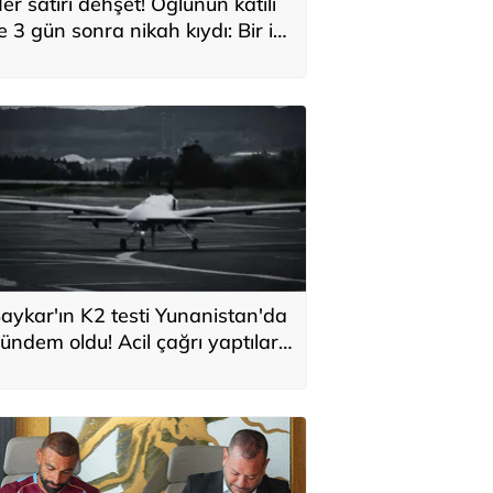
er satırı dehşet! Oğlunun katili
le 3 gün sonra nikah kıydı: Bir iki
ane vurdum, bayıldı
aykar'ın K2 testi Yunanistan'da
ündem oldu! Acil çağrı yaptılar...
Topraklarımızdaki hedeflere
laşabilir'