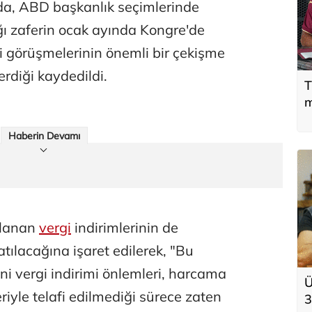
da, ABD başkanlık seçimlerinde
ı zaferin ocak ayında Kongre'de
iti görüşmelerinin önemli bir çekişme
rdiği kaydedildi.
T
m
Haberin Devamı
ylanan
vergi
indirimlerinin de
tılacağına işaret edilerek, "Bu
ni vergi indirimi önlemleri, harcama
Ü
eriyle telafi edilmediği sürece zaten
3