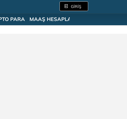
GİRİŞ
PTO PARA
MAAŞ HESAPLAMA
SÖZLÜK