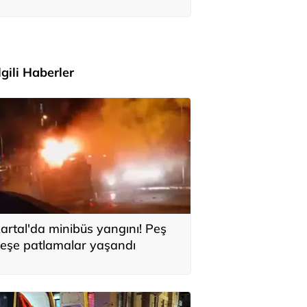
adar bağış yaptığı ortaya çıktı
İlgili Haberler
artal'da minibüs yangını! Peş
eşe patlamalar yaşandı