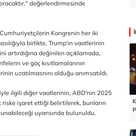
k
tıracaktır." değerlendirmesinde
 Cumhuriyetçilerin Kongrenin her iki
sılığıyla birlikte, Trump'ın vaatlerinin
ni artırdığına değinilen açıklamada,
ifelerin ve göç kısıtlamalarının
ilerinin uzatılmasnını olduğu anımsatıldı.
le ilgili diğer vaatlerinin, ABD'nin 2025
K
 riske işaret ettiği belirtilerek, bunların
p
ulunabileceği uyarısında bulunuldu.