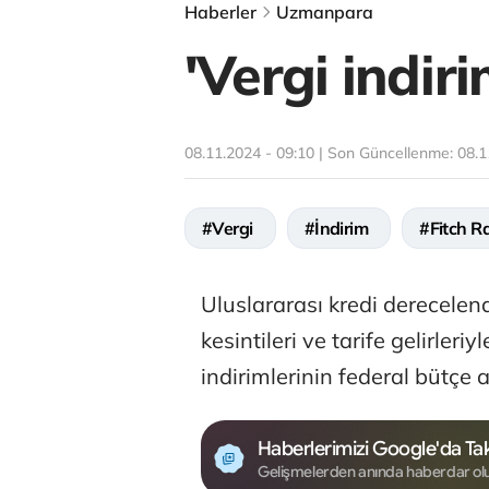
Haberler
Uzmanpara
'Vergi indiri
08.11.2024 - 09:10 | Son Güncellenme:
08.1
#Vergi
#İndirim
#Fitch R
Uluslararası kredi derecele
kesintileri ve tarife gelirler
indirimlerinin federal bütçe aç
Haberlerimizi Google'da Tak
Gelişmelerden anında haberdar ol