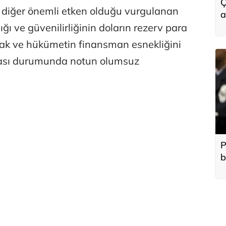
Ç
ir diğer önemli etken olduğu vurgulanan
a
lığı ve güvenilirliğinin doların rezerv para
cak ve hükümetin finansman esnekliğini
ması durumunda notun olumsuz
P
b