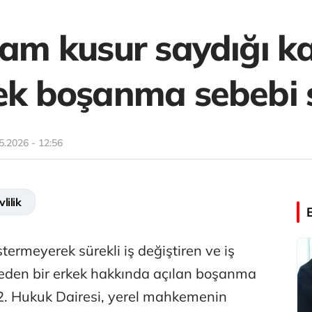
tam kusur saydığı ka
mek boşanma sebebi s
5.2026 - 12:56
lilik
östermeyerek sürekli iş değiştiren ve iş
a eden bir erkek hakkında açılan boşanma
 2. Hukuk Dairesi, yerel mahkemenin