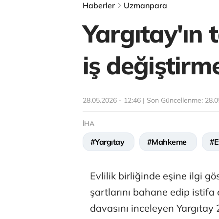
Haberler
Uzmanpara
Yargıtay'ın 
iş değiştir
28.05.2026 - 12:46 | Son Güncellenme:
28.0
İHA
#Yargıtay
#Mahkeme
#Ev
Evlilik birliğinde eşine ilgi g
şartlarını bahane edip istif
davasını inceleyen Yargıtay