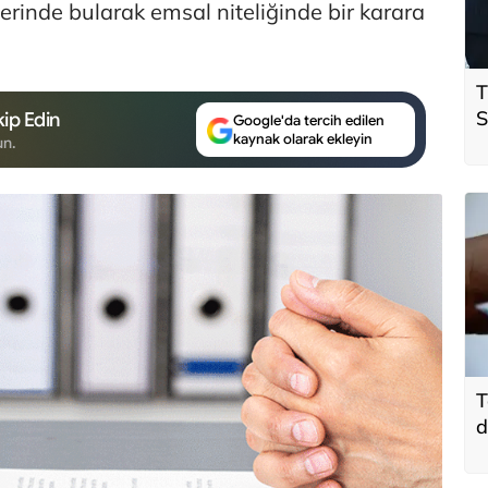
inde bularak emsal niteliğinde bir karara
T
S
ip Edin
Google'da tercih edilen
kaynak olarak ekleyin
ö
un.
t
T
d