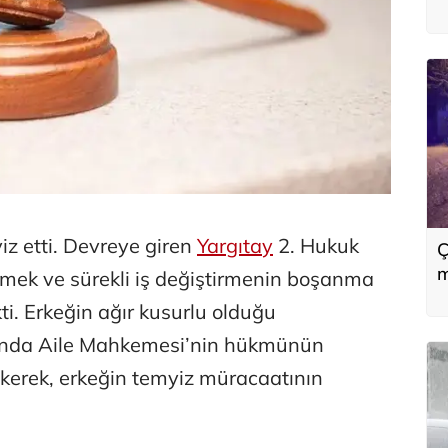
a
iz etti. Devreye giren
Yargıtay
2. Hukuk
Ç
m
memek ve sürekli iş değiştirmenin boşanma
i. Erkeğin ağır kusurlu olduğu
rında Aile Mahkemesi’nin hükmünün
kerek, erkeğin temyiz müracaatının