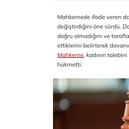
Mahkemede ifade veren dava
değiştirdiğini öne sürdü. Da
doğru olmadığını ve taraf
ettiklerini belirterek davan
Mahkeme
, kadının talebin
hükmetti.