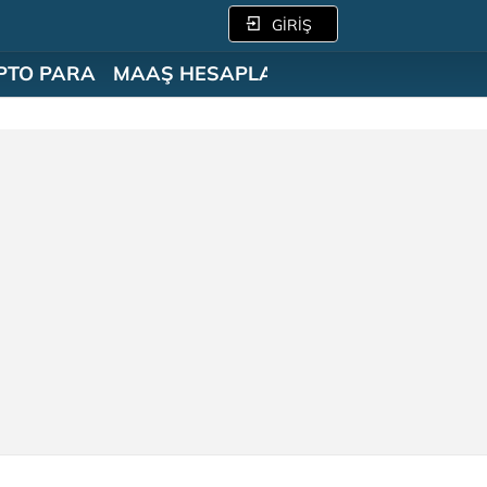
GİRİŞ
PTO PARA
MAAŞ HESAPLAMA
SÖZLÜK