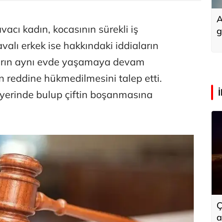
A
cı kadın, kocasının sürekli iş
g
valı erkek ise hakkındaki iddiaların
ların aynı evde yaşamaya devam
ın reddine hükmedilmesini talep etti.
i yerinde bulup çiftin boşanmasına
Ç
a