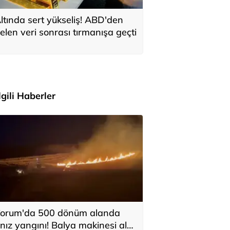
ltında sert yükseliş! ABD'den
elen veri sonrası tırmanışa geçti
İlgili Haberler
orum'da 500 dönüm alanda
nız yangını! Balya makinesi alev