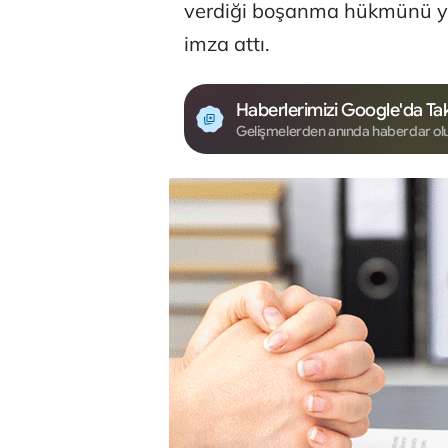
verdiği boşanma hükmünü yer
imza attı.
Haberlerimizi Google'da Tak
Gelişmelerden anında haberdar ol