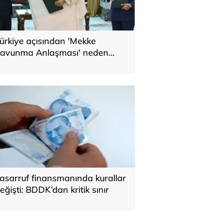
ürkiye açısından 'Mekke
avunma Anlaşması' neden
nemli? Üç ülkenin birbirini
amamlayan tarafı
asarruf finansmanında kurallar
eğişti: BDDK’dan kritik sınır