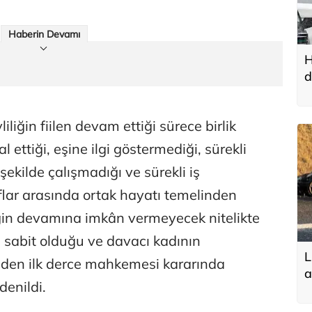
Haberin Devamı
H
d
u
iliğin fiilen devam ettiği sürece birlik
l ettiği, eşine ilgi göstermediği, sürekli
 şekilde çalışmadığı ve sürekli iş
aflar arasında ortak hayatı temelinden
ğin devamına imkân vermeyecek nitelikte
e sabit olduğu ve davacı kadının
L
den ilk derce mahkemesi kararında
a
denildi.