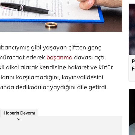
 yabancıymış gibi yaşayan çiftten genç
 müracaat ederek
boşanma
davası açtı.
P
li alkol alarak kendisine hakaret ve küfür
F
b
çlarını karşılamadığını, kayınvalidesini
nda dedikodular yaydığını dile getirdi.
Haberin Devamı