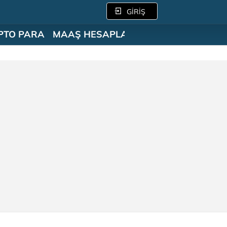
GİRİŞ
PTO PARA
MAAŞ HESAPLAMA
SÖZLÜK