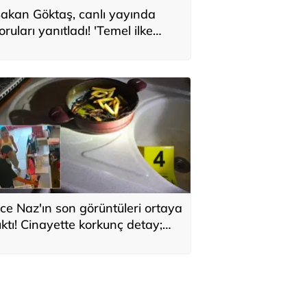
akan Göktaş, canlı yayında
oruları yanıtladı! 'Temel ilke
larak yasada gözetildi'
ce Naz'ın son görüntüleri ortaya
ıktı! Cinayette korkunç detay;
aç telleri tencerede bulundu