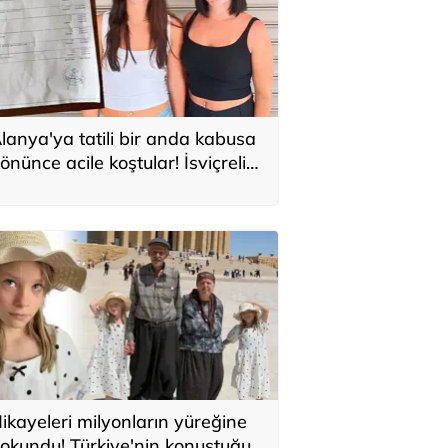
lanya'ya tatili bir anda kabusa
önünce acile koştular! İsviçreli
uristlere 71 bin TL'lik serum şoku
ikayeleri milyonların yüreğine
okundu! Türkiye'nin konuştuğu