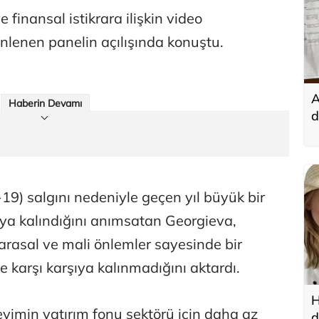
e finansal istikrara ilişkin video
lenen panelin açılışında konuştu.
A
Haberin Devamı
d
t
-19) salgını nedeniyle geçen yıl büyük bir
ıya kalındığını anımsatan Georgieva,
rasal ve mali önlemler sayesinde bir
e karşı karşıya kalınmadığını aktardı.
H
eyimin yatırım fonu sektörü için daha az
d