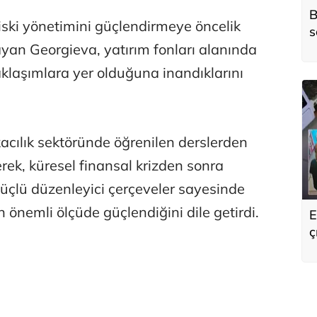
B
e riski yönetimini güçlendirmeye öncelik
s
o
ayan Georgieva, yatırım fonları alanında
aklaşımlara yer olduğuna inandıklarını
cılık sektöründe öğrenilen derslerden
erek, küresel finansal krizden sonra
lü düzenleyici çerçeveler sayesinde
 önemli ölçüde güçlendiğini dile getirdi.
E
ç
s