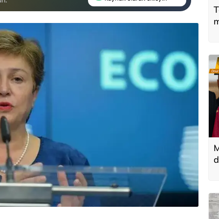
T
m
M
d
T
k