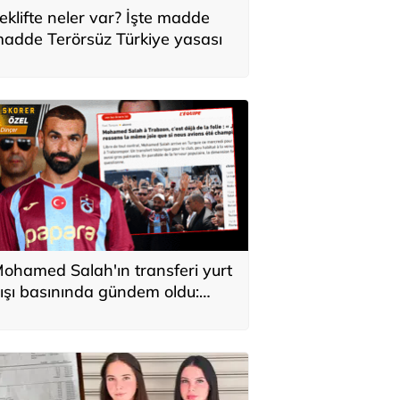
eklifte neler var? İşte madde
adde Terörsüz Türkiye yasası
ohamed Salah'ın transferi yurt
ışı basınında gündem oldu:
ürkiye'de kahraman gibi
arşılandı