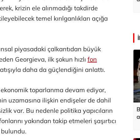
a
erek, krizin ele alınmadığı takdirde
kileyebilecek temel kırılganlıkları açığa
ansal piyasadaki çalkantıdan büyük
 eden Georgieva, ilk şokun hızlı
fon
ı satışıyla daha da güçlendiğini anlattı.
l ekonomik toparlanma devam ediyor,
in uzamasına ilişkin endişeler de dahil
B
izlik var. Bu nedenle politika yapıcıların
a
fonlarını yakından takip etmeleri şaşırtıcı
 bulundu.