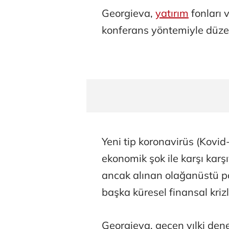
Georgieva,
yatırım
fonları v
konferans yöntemiyle düzen
Yeni tip koronavirüs (Kovid
ekonomik şok ile karşı karş
ancak alınan olağanüstü pa
başka küresel finansal krizl
Georgieva, geçen yılki den