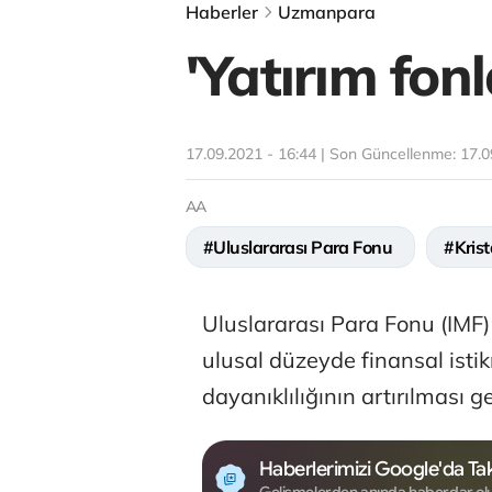
Haberler
Uzmanpara
'Yatırım fonl
17.09.2021 - 16:44 | Son Güncellenme:
17.0
AA
#Uluslararası Para Fonu
#Krist
Uluslararası Para Fonu (IMF)
ulusal düzeyde finansal istik
dayanıklılığının artırılması ge
Haberlerimizi Google'da Tak
Gelişmelerden anında haberdar ol