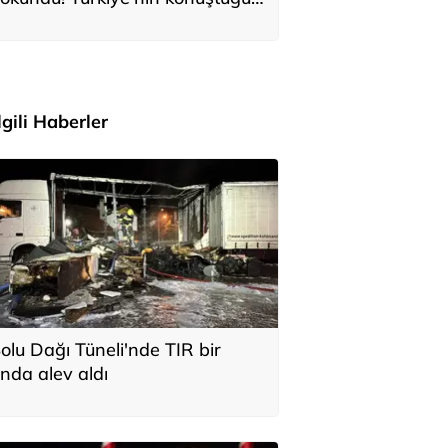
ile Anıtkabir'i ziyaret etti
İlgili Haberler
olu Dağı Tüneli'nde TIR bir
nda alev aldı