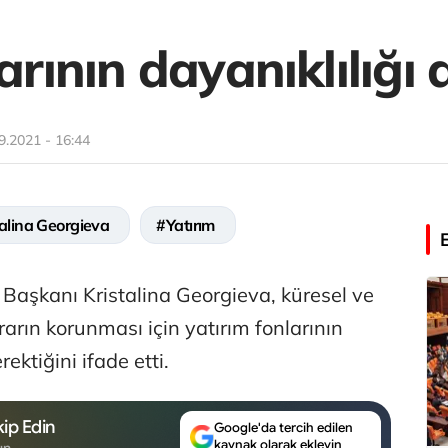
arının dayanıklılığı a
9.2021 - 16:44
alina Georgieva
#Yatırım
 Başkanı Kristalina Georgieva, küresel ve
rarın korunması için yatırım fonlarının
rektiğini ifade etti.
ip Edin
Google'da tercih edilen
kaynak olarak ekleyin
un.