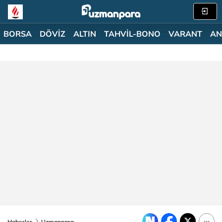
BORSA
DÖVİZ
ALTIN
TAHVİL-BONO
VARANT
AN
Haberler
Uzmanpara