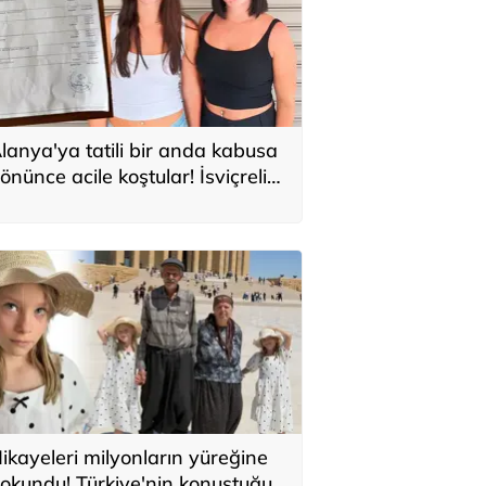
lanya'ya tatili bir anda kabusa
önünce acile koştular! İsviçreli
uristlere 71 bin TL'lik serum şoku
ikayeleri milyonların yüreğine
okundu! Türkiye'nin konuştuğu