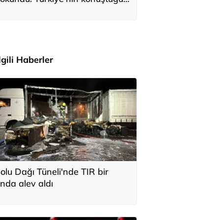
ile Anıtkabir'i ziyaret etti
İlgili Haberler
olu Dağı Tüneli'nde TIR bir
nda alev aldı