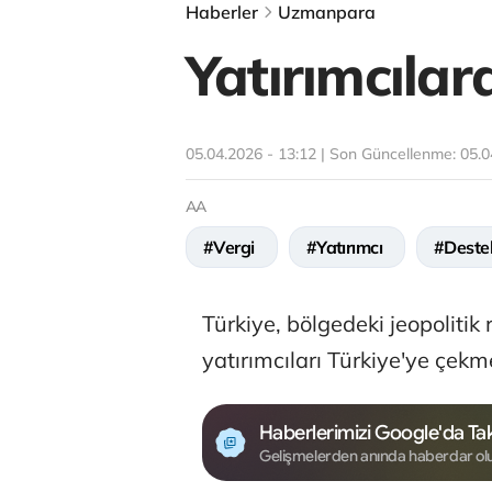
Haberler
Uzmanpara
Yatırımcıla
05.04.2026 - 13:12 | Son Güncellenme:
05.0
AA
#Vergi
#Yatırımcı
#Deste
Türkiye, bölgedeki jeopolitik 
yatırımcıları Türkiye'ye çekm
Haberlerimizi Google'da Tak
Gelişmelerden anında haberdar ol