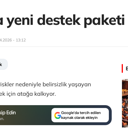
ra yeni destek pake
4.2026 - 13:12
k
riskler nedeniyle belirsizlik yaşayan
ek için atağa kalkıyor.
ip Edin
Google'da tercih edilen
kaynak olarak ekleyin
un.