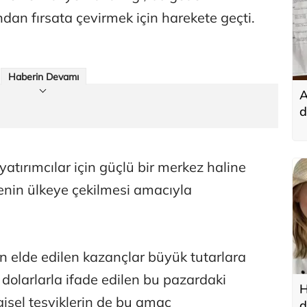
ndan fırsata çevirmek için harekete geçti.
Haberin Devamı
A
d
t
yatırımcılar için güçlü bir merkez haline
enin ülkeye çekilmesi amacıyla
n elde edilen kazançlar büyük tutarlara
n dolarlarla ifade edilen bu pazardaki
H
rgisel teşviklerin de bu amaç
d