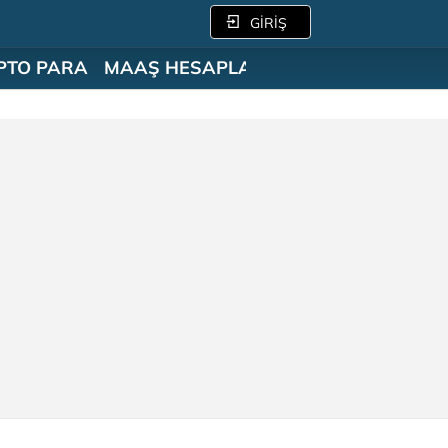
GİRİŞ
PTO PARA
MAAŞ HESAPLAMA
SÖZLÜK