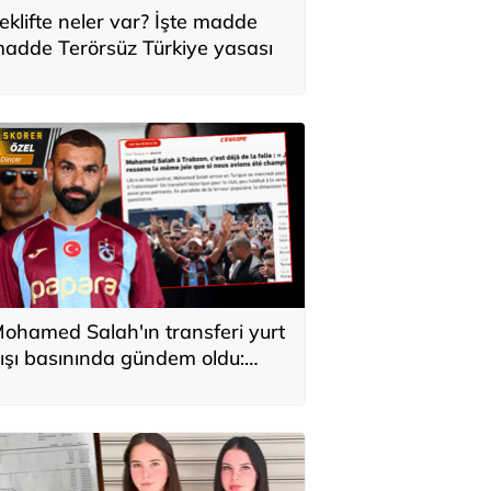
eklifte neler var? İşte madde
adde Terörsüz Türkiye yasası
ohamed Salah'ın transferi yurt
ışı basınında gündem oldu:
ürkiye'de kahraman gibi
arşılandı