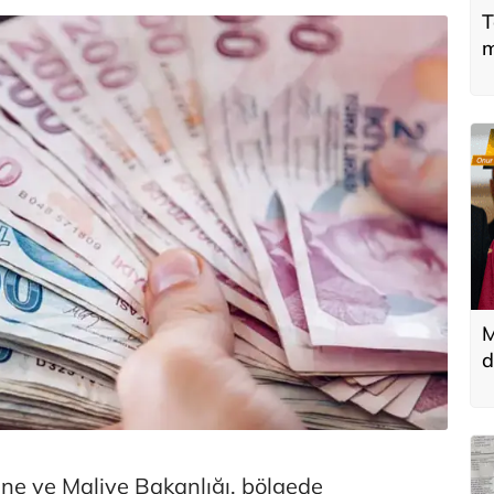
T
m
M
d
T
k
zine ve Maliye Bakanlığı, bölgede