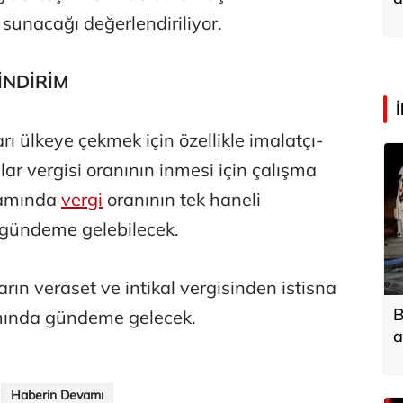
a
 sunacağı değerlendiriliyor.
İNDİRİM
rı ülkeye çekmek için özellikle imalatçı-
lar vergisi oranının inmesi için çalışma
samında
vergi
oranının tek haneli
gündeme gelebilecek.
ın veraset ve intikal vergisinden istisna
B
mında gündeme gelecek.
a
Haberin Devamı