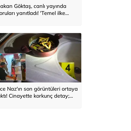
akan Göktaş, canlı yayında
oruları yanıtladı! 'Temel ilke
larak yasada gözetildi'
ce Naz'ın son görüntüleri ortaya
ıktı! Cinayette korkunç detay;
aç telleri tencerede bulundu