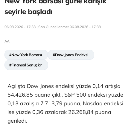
New York borsası güne karışık
seyirle başladı
06.08.2026 - 17:38 | Son Güncellenme:
06.08.2026 - 17:38
AA
#New York Borsası
#Dow Jones Endeksi
#Finansal Sonuçlar
Açılışta Dow Jones endeksi yüzde 0,14 artışla
54.426,85 puana çıktı. S&P 500 endeksi yüzde
0,13 azalışla 7.713,79 puana, Nasdaq endeksi
ise yüzde 0,36 azalarak 26.268,84 puana
geriledi.