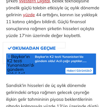
şirketi
Western Digital
, bellek teknolojisine
yönelik güçlü talebin etkisiyle üç aylık dönemde
gelirinin
yüzde
44 arttığını, karının ise yaklaşık
11 katına çıktığını bildirdi. Güçlü finansal
sonuçlarına rağmen şirketin hisseleri açılışta
yüzde 17'nin üzerinde değer kaybetti.
Baykar'ın K2 testi Yunanistan'da
gündem oldu! Acil çağrı yaptılar...
'Topraklarımızdaki hedeflere ulaşabilir'
Haberi Görüntüle
Sandisk'in hisseleri de üç aylık dönemde
gelirindeki artışa rağmen gelecek çeyreğe
ilişkin gelir tahmininin piyasa beklentilerinin
altında kalmasıyla yüzde 13'ün üzerinde düştü.