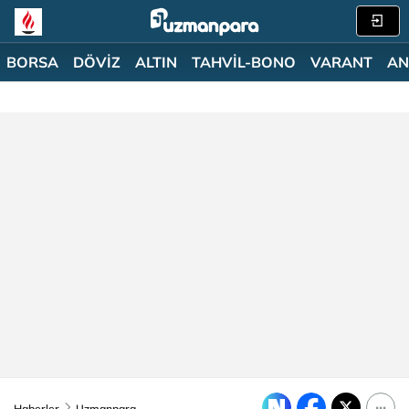
BORSA
DÖVİZ
ALTIN
TAHVİL-BONO
VARANT
AN
Haberler
Uzmanpara