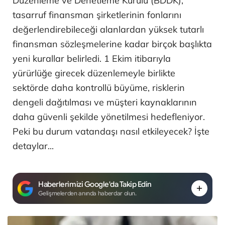
Düzenleme ve Denetleme Kurulu (BDDK),
tasarruf finansman şirketlerinin fonlarını
değerlendirebileceği alanlardan yüksek tutarlı
finansman sözleşmelerine kadar birçok başlıkta
yeni kurallar belirledi. 1 Ekim itibarıyla
yürürlüğe girecek düzenlemeyle birlikte
sektörde daha kontrollü büyüme, risklerin
dengeli dağıtılması ve müşteri kaynaklarının
daha güvenli şekilde yönetilmesi hedefleniyor.
Peki bu durum vatandaşı nasıl etkileyecek? İşte
detaylar...
Haberlerimizi Google'da Takip Edin
Gelişmelerden anında haberdar olun.