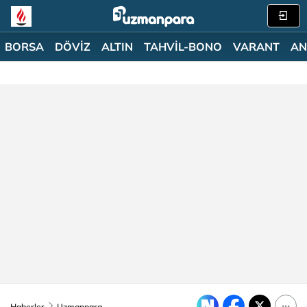
BORSA
DÖVİZ
ALTIN
TAHVİL-BONO
VARANT
AN
Haberler
Uzmanpara