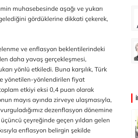
hmin muhasebesinde aşağı ve yukarı
Abdullah Karakuş
ngelediğini gördüklerine dikkati çekerek,
O dağlarda ne düşünmüştüm?
Mehmet Tez
elenme ve enflasyon beklentilerindeki
O meşhur yeşilden eser yok şimdi...
den daha yavaş gerçekleşmesi,
karı yönlü etkiledi. Buna karşılık, Türk
ı ve yönetilen-yönlendirilen fiyat
oplam etkiyi eksi 0,4 puan olarak
syonun mayıs ayında zirveye ulaşmasıyla,
kla vurguladığımız dezenflasyon dönemine
n üçüncü çeyreğinde geçen yıldan gelen
kısıyla enflasyon belirgin şekilde