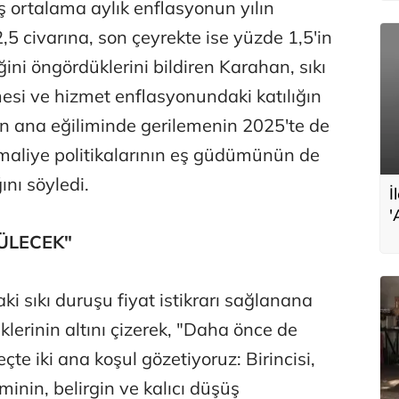
ş ortalama aylık enflasyonun yılın
5 civarına, son çeyrekte ise yüzde 1,5'in
ğini öngördüklerini bildiren Karahan, sıkı
si ve hizmet enflasyonundaki katılığın
n ana eğiliminde gerilemenin 2025'te de
maliye politikalarının eş güdümünün de
nı söyledi.
İ
'
s
ÜLECEK"
ki sıkı duruşu fiyat istikrarı sağlanana
klerinin altını çizerek, "Daha önce de
çte iki ana koşul gözetiyoruz: Birincisi,
minin, belirgin ve kalıcı düşüş