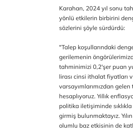
Karahan, 2024 yıl sonu ta
yönlü etkilerin birbirini de
sözlerini şöyle sürdürdü:
"Talep koşullarındaki deng
gerilemenin öngörülerimiz
tahminimizi 0,2'şer puan yu
lirası cinsi ithalat fiyatlar
varsayımlarımızdan gelen t
hesaplıyoruz. Yıllık enfla
politika iletişiminde sıklı
girmiş bulunmaktayız. Yılı
olumlu baz etkisinin de kat