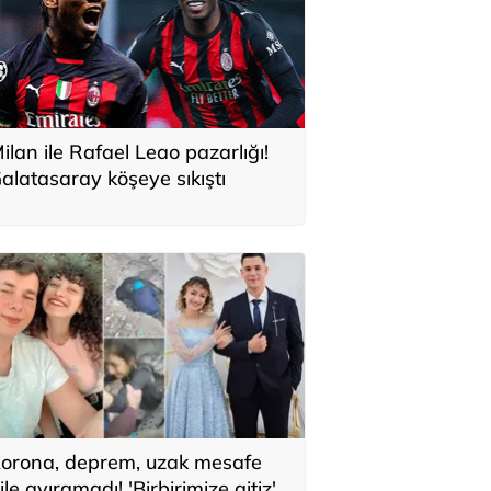
ilan ile Rafael Leao pazarlığı!
alatasaray köşeye sıkıştı
orona, deprem, uzak mesafe
ile ayıramadı! 'Birbirimize aitiz'