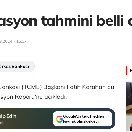
lasyon tahmini belli 
8.2024 - 15:07
rkez Bankası
Bankası (TCMB) Başkanı Fatih Karahan bu
lasyon Raporu'nu açıkladı.
ip Edin
Google'da tercih edilen
kaynak olarak ekleyin
un.