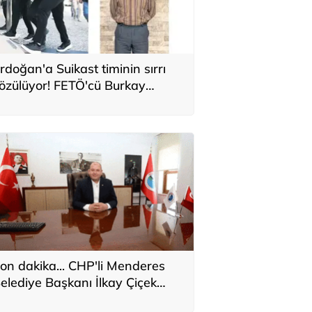
rdoğan'a Suikast timinin sırrı
özülüyor! FETÖ'cü Burkay
aratepe'nin itirafı ekipleri
arekete geçirdi
on dakika... CHP'li Menderes
elediye Başkanı İlkay Çiçek
akkında kesin ihraç talebi