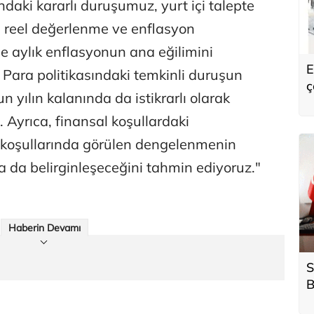
ndaki kararlı duruşumuz, yurt içi talepte
a reel değerlenme ve enflasyon
le aylık enflasyonun ana eğilimini
E
ara politikasındaki temkinli duruşun
ç
 yılın kalanında da istikrarlı olarak
K
h
 Ayrıca, finansal koşullardaki
p koşullarında görülen dengelenmenin
a belirginleşeceğini tahmin ediyoruz."
Haberin Devamı
S
B
h