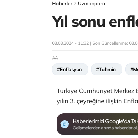
Haberler
Uzmanpara
Yıl sonu enf
08.08.2024 - 11:32 | Son Güncellenme:
08.0
AA
#Enflasyon
#Tahmin
#Me
Türkiye Cumhuriyet Merkez 
yılın 3. çeyreğine ilişkin Enf
Haberlerimizi Google'da Tak
Gelişmelerden anında haberdar ol