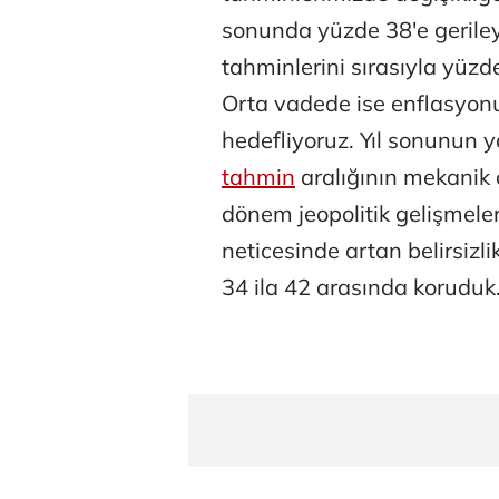
sonunda yüzde 38'e gerile
tahminlerini sırasıyla yüz
Orta vadede ise enflasyonu
hedefliyoruz. Yıl sonunun 
tahmin
aralığının mekanik 
Atilay Kand
dönem jeopolitik gelişmeler
Mağaza açılışı
neticesinde artan belirsizl
34 ila 42 arasında koruduk.