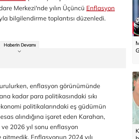
dare Merkezi'nde yılın Üçüncü
Enflasyon
a bilgilendirme toplantısı düzenledi.
M
Haberin Devamı
G
şturulurken, enflasyon görünümünde
nana kadar para politikasındaki sıkı
ekonomi politikalarındaki eş güdümün
esas alındığına işaret eden Karahan,
 ve 2026 yıl sonu enflasyon
K
e gitmedik. Enflasyonun 2024 yılı
b