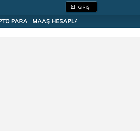
GİRİŞ
PTO PARA
MAAŞ HESAPLAMA
SÖZLÜK