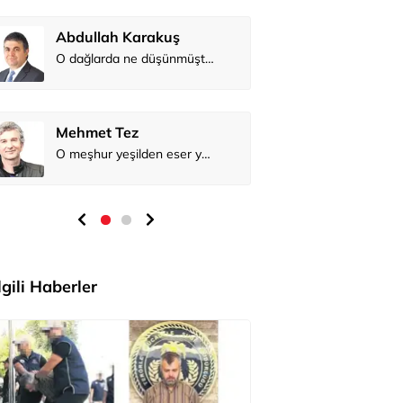
Abdullah 
Mehmet Te
İlgili Haberler