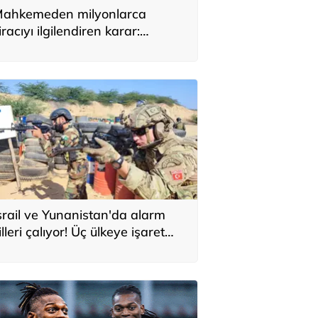
ahkemeden milyonlarca
iracıyı ilgilendiren karar:
YAP’taki tek hareket her şeyi
eğiştirdi
srail ve Yunanistan'da alarm
illeri çalıyor! Üç ülkeye işaret
ttiler: 'Türkiye'den yeni
avunma ekseni, ölümcül ittifak'