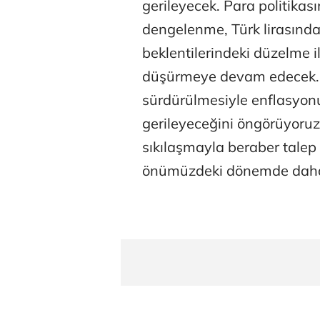
gerileyecek. Para politikası
dengelenme, Türk lirasınd
beklentilerindeki düzelme i
düşürmeye devam edecek. P
sürdürülmesiyle enflasyonun
gerileyeceğini öngörüyoruz.
sıkılaşmayla beraber tale
önümüzdeki dönemde daha d