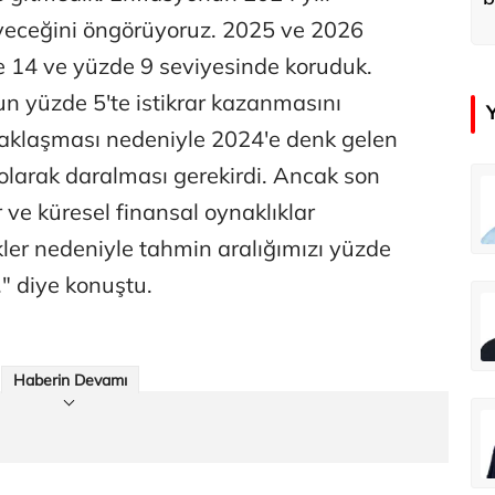
d
yeceğini öngörüyoruz. 2025 ve 2026
de 14 ve yüzde 9 seviyesinde koruduk.
n yüzde 5'te istikrar kazanmasını
yaklaşması nedeniyle 2024'e denk gelen
olarak daralması gerekirdi. Ancak son
emir
Özay Şendir
 ve küresel finansal oynaklıklar
Türkiye’nin görünmez başarısı…
ikler nedeniyle tahmin aralığımızı yüzde
" diye konuştu.
Abbas Güçlü
Tercih ve kayıt sıkıntılı geçiyor
Haberin Devamı
Zafer Şahin
Faili meçhul cinayetler ülkesine veda