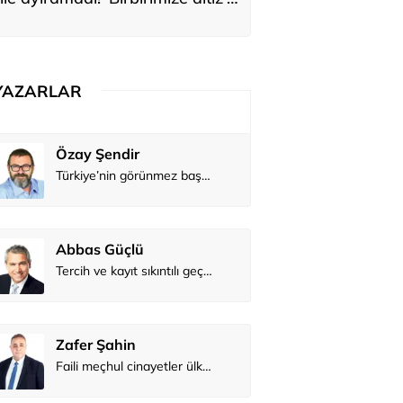
ediler: 'En büyük hayalimiz bu'
YAZARLAR
Atilay Kandemir
Özay Şendi
Mağaza açılışı
Abbas Güç
Zafer Şahi