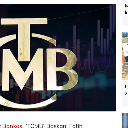
M
k
U
d
İ
z
e
s
 Bankası
(TCMB) Başkanı Fatih