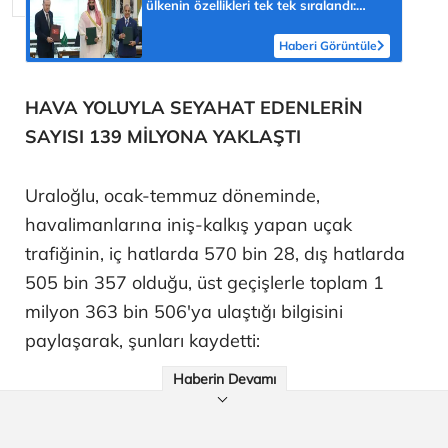
ülkenin özellikleri tek tek sıralandı:
'Türkiye için yeni fırsat'
Haberi Görüntüle
HAVA YOLUYLA SEYAHAT EDENLERİN
SAYISI 139 MİLYONA YAKLAŞTI
Uraloğlu, ocak-temmuz döneminde,
havalimanlarına iniş-kalkış yapan uçak
trafiğinin, iç hatlarda 570 bin 28, dış hatlarda
505 bin 357 olduğu, üst geçişlerle toplam 1
milyon 363 bin 506'ya ulaştığı bilgisini
paylaşarak, şunları kaydetti:
Haberin Devamı