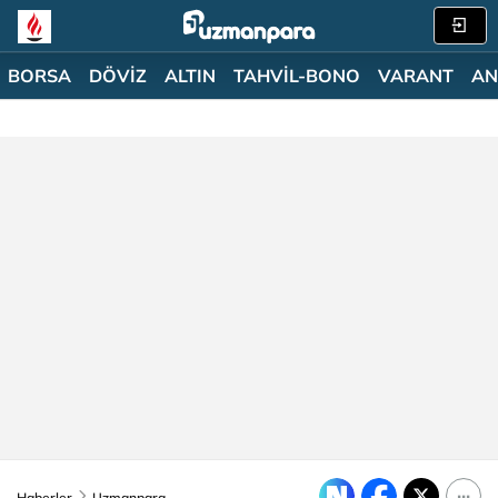
BORSA
DÖVİZ
ALTIN
TAHVİL-BONO
VARANT
AN
Haberler
Uzmanpara