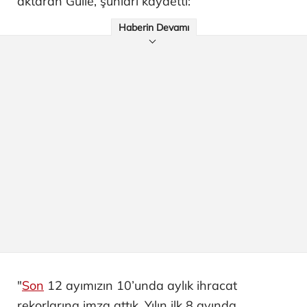
aktaran Gülle, şunları kaydetti:
Haberin Devamı
"
Son
12 ayımızın 10’unda aylık ihracat
rekorlarına imza attık. Yılın ilk 8 ayında