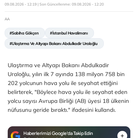
09.08.2026 - 12:19 | Son Güncellenme:
09.08.2026 - 12:20
AA
#Sabiha Gökçen
#İstanbul Havalimanı
#Ulaştırma Ve Altyapı Bakanı Abdulkadir Uraloğlu
Ulaştırma ve Altyapı Bakanı Abdulkadir
Uraloğlu, yılın ilk 7 ayında 138 milyon 758 bin
202 yolcunun hava yolu ile seyahat ettiğini
belirterek, "Böylece hava yolu ile seyahat eden
yolcu sayısı Avrupa Birliği (AB) üyesi 18 ülkenin
nüfusunu geride bıraktı." ifadesini kullandı.
Haberlerimizi Google'da Takip Edin