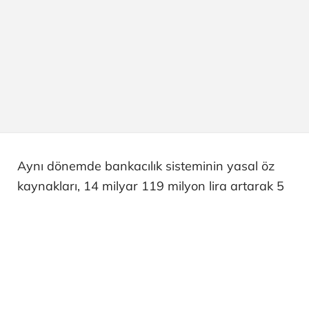
Aynı dönemde bankacılık sisteminin yasal öz
kaynakları, 14 milyar 119 milyon lira artarak 5
trilyon 926 milyar 671 milyon liraya yükseldi.
KKM bakiyesi ise geçen hafta 34 milyon lira
azalarak 157 milyon liraya düştü.