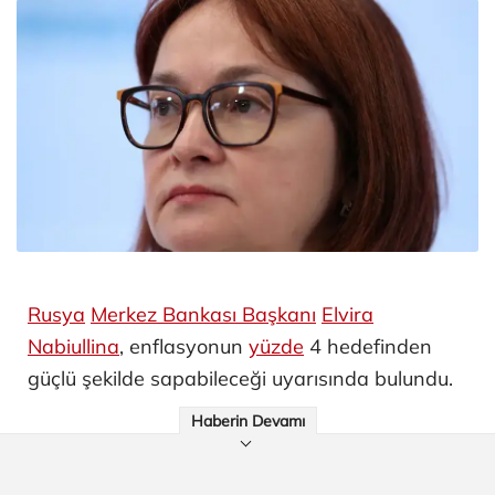
Rusya
Merkez Bankası Başkanı
Elvira
Nabiullina
, enflasyonun
yüzde
4 hedefinden
güçlü şekilde sapabileceği uyarısında bulundu.
Haberin Devamı