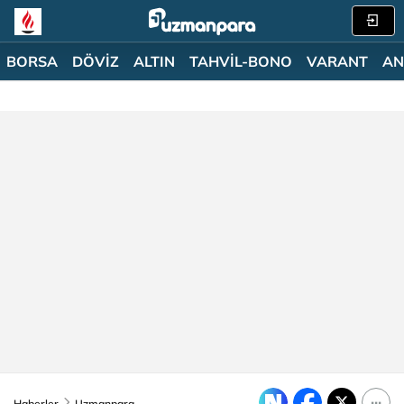
BORSA
DÖVİZ
ALTIN
TAHVİL-BONO
VARANT
AN
Haberler
Uzmanpara