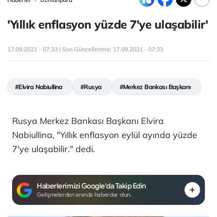
'Yıllık enflasyon yüzde 7'ye ulaşabilir'
17.09.2021 - 07:33 | Son Güncellenme:
17.09.2021 - 07:33
#Elvira Nabiullina
#Rusya
#Merkez Bankası Başkanı
Rusya Merkez Bankası Başkanı Elvira
Nabiullina, "Yıllık enflasyon eylül ayında yüzde
7'ye ulaşabilir." dedi.
Haberlerimizi Google'da Takip Edin
Gelişmelerden anında haberdar olun.