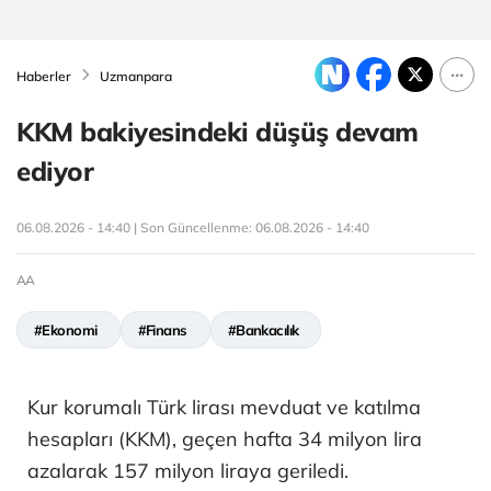
Haberler
Uzmanpara
KKM bakiyesindeki düşüş devam
ediyor
06.08.2026 - 14:40 | Son Güncellenme:
06.08.2026 - 14:40
AA
#Ekonomi
#Finans
#Bankacılık
Kur korumalı Türk lirası mevduat ve katılma
hesapları (KKM), geçen hafta 34 milyon lira
azalarak 157 milyon liraya geriledi.