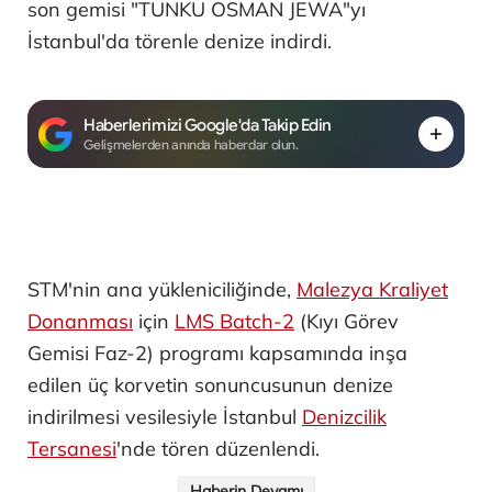
son gemisi "TUNKU OSMAN JEWA"yı
İstanbul'da törenle denize indirdi.
Haberlerimizi Google'da Takip Edin
Gelişmelerden anında haberdar olun.
STM'nin ana yükleniciliğinde,
Malezya Kraliyet
Donanması
için
LMS Batch-2
(Kıyı Görev
Gemisi Faz-2) programı kapsamında inşa
edilen üç korvetin sonuncusunun denize
indirilmesi vesilesiyle İstanbul
Denizcilik
Tersanesi
'nde tören düzenlendi.
Haberin Devamı