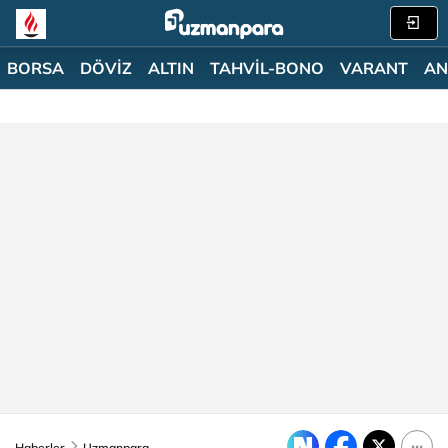
BORSA
DÖVİZ
ALTIN
TAHVİL-BONO
VARANT
AN
Haberler
Uzmanpara